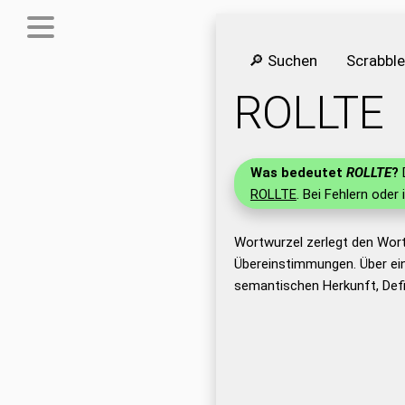
🔎 Suchen
Scrabbl
ROLLTE
Was bedeutet
ROLLTE
?
D
ROLLTE
. Bei Fehlern oder 
Wortwurzel zerlegt den Wor
Übereinstimmungen. Über ei
semantischen Herkunft, Def