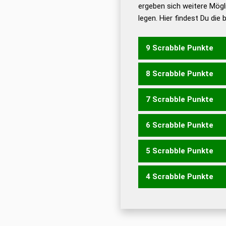
ergeben sich weitere Mögl
Dud
legen. Hier findest Du die
Dud
Universalwörterbuch
9 Scrabble Punkte
8 Scrabble Punkte
ROLLET
TOLLER
TROLL
7 Scrabble Punkte
OLLER
ROLLE
TOLLE
T
6 Scrabble Punkte
OLLE
TOLL
5 Scrabble Punkte
LORE
LOTE
4 Scrabble Punkte
LEO
LOT
OLE
ORTE
RO
LET
ORT
ROT
RTL
TOR