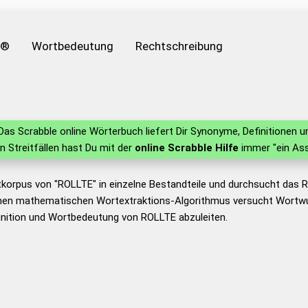
e®
Wortbedeutung
Rechtschreibung
as Scrabble online Wörterbuch liefert Dir Synonyme, Definitionen
in Streitfällen hast Du mit der
online Scrabble Hilfe
immer "ein Ass
tkorpus von "ROLLTE" in einzelne Bestandteile und durchsucht das
nen mathematischen Wortextraktions-Algorithmus versucht Wortwu
inition und Wortbedeutung von ROLLTE abzuleiten.