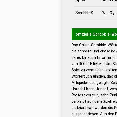
Scrabble®
R
-
O
1
2
offizielle Scrabble-W
Das Online-Scrabble-Wörte
Wortwurzel liefert mit 
die schnelle und einfache
Wortanalyse-Algorithmu
da es Dir auch Informati
Wortbedeutung, Worttr
von ROLLTE liefert! Um St
Gültigkeit eines Wortes 
Spiel zu vermeiden, sollten
bestimmen!
zugelassene
Wörterbuch einigen, das s
Wörterbücher sind:
Mitspieler das gelegte Sc
Unrecht beanstandet, werd
Dud
Protest vortrug, zehn Pu
Bä
verbleibt auf dem Spielfel
Dud
platziert hat, werden die 
De
gutgeschrieben. Aus den 