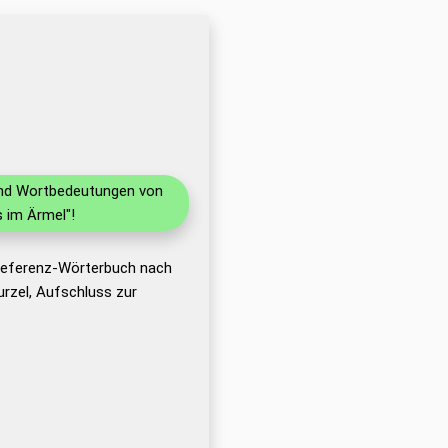
 und Wortbedeutungen von
 im Ärmel"!
 Referenz-Wörterbuch nach
rzel, Aufschluss zur