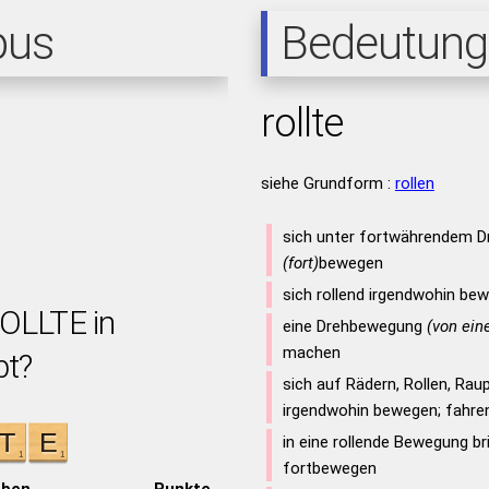
pus
Bedeutung
rollte
siehe Grundform :
rollen
sich unter fortwährendem D
(fort)
bewegen
sich rollend irgendwohin be
ROLLTE in
eine Drehbewegung
(von ein
machen
bt?
sich auf Rädern, Rollen, Ra
irgendwohin bewegen; fahre
in eine rollende Bewegung br
fortbewegen
aben
Punkte