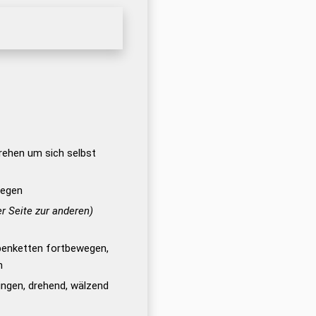
rehen um sich selbst
wegen
er Seite zur anderen)
upenketten fortbewegen,
n
ingen, drehend, wälzend