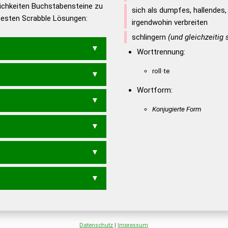
ichkeiten Buchstabensteine zu
en – Die deutsche Grammatik
sich als dumpfes, hallendes
 besten Scrabble Lösungen:
irgendwohin verbreiten
en – Deutsches
schlingern
(und gleichzeitig
Worttrennung:
roll·te
E
Wortform:
ROLL
Konjugierte Form
TE
TORE
Datenschutz
|
Impressum