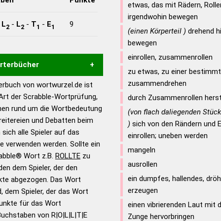
etwas, das mit Rädern, Rolle
irgendwohin bewegen
-
L
-
L
-
T
-
E
9
2
2
1
1
(einen Körperteil )
drehend hi
bewegen
einrollen, zusammenrollen
örterbücher
zu etwas, zu einer bestimm
zusammendrehen
rbuch von wortwurzel.de ist
Hilfe eines semantischen
 Art der Scrabble-Wortprüfung,
durch Zusammenrollen herst
s gute Anhaltspunkte zu
onen rund um die Wortbedeutung
(von flach daliegenden Stück
ennung und Wortform, um die
reitereien und Debatten beim
)
sich von den Rändern und E
für das Scrabble-Spiel zu
 sich alle Spieler auf das
einrollen; uneben werden
 Turnier Scrabble-
ie verwenden werden. Sollte ein
mangeln
rabble® Wort z.B.
ROLLTE
zu
ausrollen
en dem Spieler, der den
en – Standardwerk in 12
ein dumpfes, hallendes, dr
nkte abgezogen. Das Wort
nden
erzeugen
d, dem Spieler, der das Wort
en – Richtiges und gutes
Punkte für das Wort
einen vibrierenden Laut mit
utsch
Buchstaben von R|O|L|L|T|E
Zunge hervorbringen