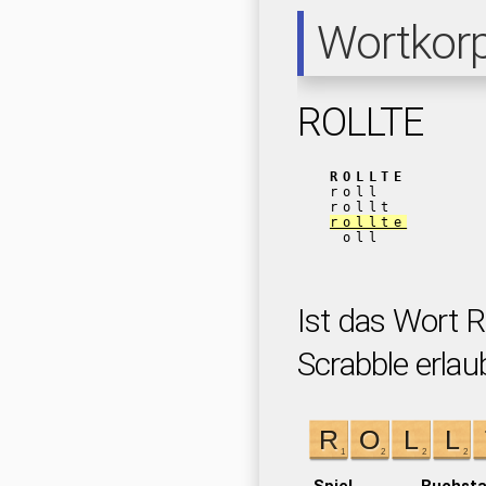
Wortkor
ROLLTE
ROLLTE
roll
rollt
rollte
oll
Ist das Wort 
Scrabble erlau
Spiel
Buchst