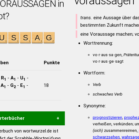
voraussagen
 VORAUSSAGEN in
bt?
trans.
eine Aussage über das
bestimmten Zukunft mache
eine Voraussage machen; v
Worttrennung:
vo·r·aus·sa·gen,
Präterit
vo·r·aus·ge·sagt
aben
Punkte
Wortform:
-
R
-
A
-
U
-
1
1
1
Verb
-
A
-
G
-
E
-
18
1
2
1
schwaches Verb
Synonyme:
prognostizieren
,
prophe
örterbücher
verheißen, verkünden; u
(sich)
zusammenreimen,
rbuch von wortwurzel.de ist
Hilfe eines semantischen
schwarzsehen
,
wahrsag
 Art der Scrabble-Wortprüfung,