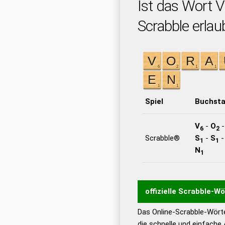
Ist das Wort
Scrabble erlau
Spiel
Buchst
V
-
O
6
2
Scrabble®
S
-
S
1
1
N
1
offizielle Scrabble-W
Das Online-Scrabble-Wörte
Wortwurzel liefert mit 
die schnelle und einfache