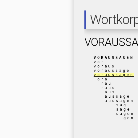
Wortkor
VORAUSS
VORAUSSAGEN
vor
voraus
voraussage
voraussagen
ora
rau
raus
aus
aussage
aussagen
sag
sage
sagen
gen