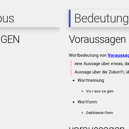
pus
Bedeutung
AGEN
Voraussagen
Wortbedeutung von
Voraussa
eine Aussage über etwas, da
Aussage über die Zukunft,
Worttrennung:
Vo·r·aus·sa·gen
Wortform:
Deklinierte Form