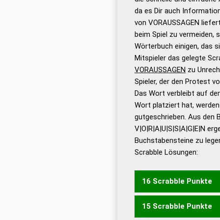
Wortanalyse-Algorithmu
da es Dir auch Informati
Wortbedeutung, Worttr
von VORAUSSAGEN liefert!
Gültigkeit eines Wortes 
beim Spiel zu vermeiden, so
bestimmen!
zugelassene
Wörterbuch einigen, das s
Wörterbücher sind:
Mitspieler das gelegte Sc
VORAUSSAGEN
zu Unrech
Dud
Spieler, der den Protest 
Bä
Das Wort verbleibt auf dem
Dud
Wort platziert hat, werde
De
gutgeschrieben. Aus den 
V|O|R|A|U|S|S|A|G|E|N erg
Dud
Buchstabensteine zu legen
Dud
Scrabble Lösungen:
Universalwörterbuch
16 Scrabble Punkte
15 Scrabble Punkte
VORSAGENS