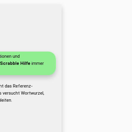
tionen und
 Scrabble Hilfe
immer
ht das Referenz-
 versucht Wortwurzel,
eiten.