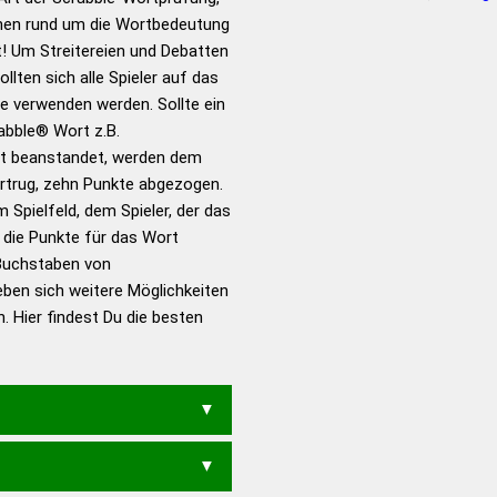
s gute Anhaltspunkte zu
onen rund um die Wortbedeutung
ennung und Wortform, um die
 Um Streitereien und Debatten
für das Scrabble-Spiel zu
llten sich alle Spieler auf das
 Turnier Scrabble-
ie verwenden werden. Sollte ein
rabble® Wort z.B.
t beanstandet, werden dem
en – Standardwerk in 12
vortrug, zehn Punkte abgezogen.
nden
 Spielfeld, dem Spieler, der das
en – Richtiges und gutes
n die Punkte für das Wort
utsch
Buchstaben von
eben sich weitere Möglichkeiten
en – Die deutsche Grammatik
. Hier findest Du die besten
en – Deutsches