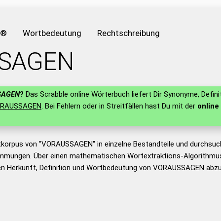
e®
Wortbedeutung
Rechtschreibung
SAGEN
SAGEN
?
Das Scrabble online Wörterbuch liefert Dir Synonyme, Defini
RAUSSAGEN
. Bei Fehlern oder in Streitfällen hast Du mit der
online
tkorpus von "VORAUSSAGEN" in einzelne Bestandteile und durchsuc
mmungen. Über einen mathematischen Wortextraktions-Algorithmus
n Herkunft, Definition und Wortbedeutung von VORAUSSAGEN abzul