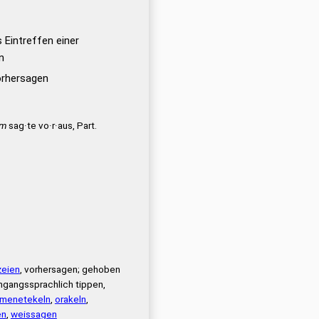
 Eintreffen einer
n
orhersagen
um
sag·te vo·r·aus, Part.
zeien
, vorhersagen; gehoben
mgangssprachlich tippen,
menetekeln
,
orakeln
,
en
,
weissagen