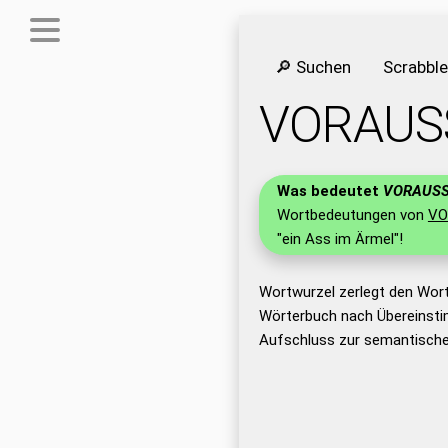
🔎 Suchen
Scrabbl
VORAUS
Was bedeutet
VORAUS
Wortbedeutungen von
VO
"ein Ass im Ärmel"!
Wortwurzel zerlegt den Wor
Wörterbuch nach Übereinsti
Aufschluss zur semantische