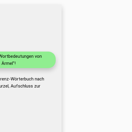
d Wortbedeutungen von
 Ärmel"!
ferenz-Wörterbuch nach
rzel, Aufschluss zur