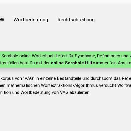
e®
Wortbedeutung
Rechtschreibung
Scrabble online Wörterbuch liefert Dir Synonyme, Definitionen un
Streitfällen hast Du mit der
online Scrabble Hilfe
immer "ein Ass im
tkorpus von "VAG" in einzelne Bestandteile und durchsucht das Re
nen mathematischen Wortextraktions-Algorithmus versucht Wortwu
inition und Wortbedeutung von VAG abzuleiten.