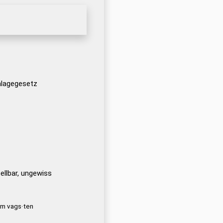
lagegesetz
ellbar, ungewiss
am vags·ten