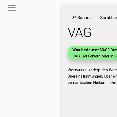
🔎 Suchen
Scrabbl
VAG
Was bedeutet
VAG
?
Das 
VAG
. Bei Fehlern oder in 
Wortwurzel zerlegt den Wor
Übereinstimmungen. Über ei
semantischen Herkunft, Def