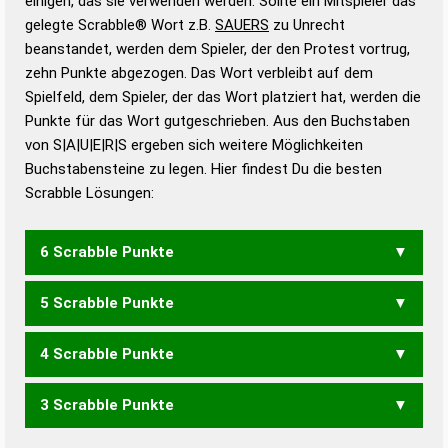
einigen, das sie verwenden werden. Sollte ein Mitspieler das
Wörterbücher sind:
gelegte Scrabble® Wort z.B.
SAUERS
zu Unrecht
beanstandet, werden dem Spieler, der den Protest vortrug,
Duden – Standardwerk in 12 Bänden
zehn Punkte abgezogen. Das Wort verbleibt auf dem
Duden – Richtiges und gutes
Spielfeld, dem Spieler, der das Wort platziert hat, werden die
Deutsch
Punkte für das Wort gutgeschrieben. Aus den Buchstaben
von S|A|U|E|R|S ergeben sich weitere Möglichkeiten
Duden – Die deutsche Grammatik
Buchstabensteine zu legen. Hier findest Du die besten
Duden – Deutsches
Scrabble Lösungen:
Universalwörterbuch
6 Scrabble Punkte
5 Scrabble Punkte
AUSSER
SAURES
SAUSER
URASSE
4 Scrabble Punkte
ASERS
RASSE
RAUES
RUSSE
SAURE
SAURS
SAUSE
URASS
USERS
3 Scrabble Punkte
ASER
ASSE
RASE
RASS
RAUE
RAUS
RUSS
SARS
SAUR
SAUS
SERA
SURE
SUSE
URES
USER