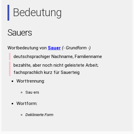
ARE
ARS
ASE
ASS
AUS
ESS
RAS
RAU
RES
REU
RUS
Bedeutung
SAE
SUR
URE
URS
USA
Sauers
Wortbedeutung von
Sauer
(- Grundform -)
deutschsprachiger Nachname, Familienname
bezahlte, aber noch nicht geleistete Arbeit;
fachsprachlich kurz für Sauerteig
Worttrennung:
Sau·ers
Wortform:
Deklinierte Form