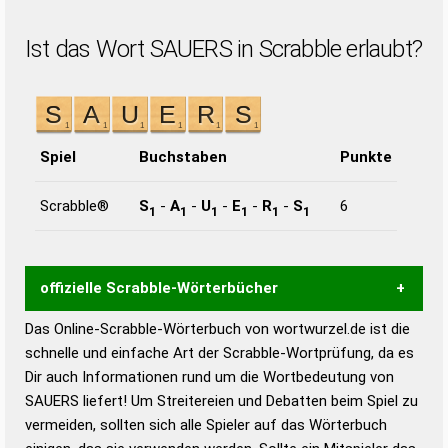
Ist das Wort SAUERS in Scrabble erlaubt?
Spiel
Buchstaben
Punkte
Scrabble®
S
-
A
-
U
-
E
-
R
-
S
6
1
1
1
1
1
1
offizielle Scrabble-Wörterbücher
Das Online-Scrabble-Wörterbuch von wortwurzel.de ist die
Wortwurzel liefert mit Hilfe eines semantischen
schnelle und einfache Art der Scrabble-Wortprüfung, da es
Wortanalyse-Algorithmus gute Anhaltspunkte zu
Dir auch Informationen rund um die Wortbedeutung von
Wortbedeutung, Worttrennung und Wortform, um die
SAUERS liefert! Um Streitereien und Debatten beim Spiel zu
Gültigkeit eines Wortes für das Scrabble-Spiel zu
vermeiden, sollten sich alle Spieler auf das Wörterbuch
bestimmen!
zugelassene Turnier Scrabble-