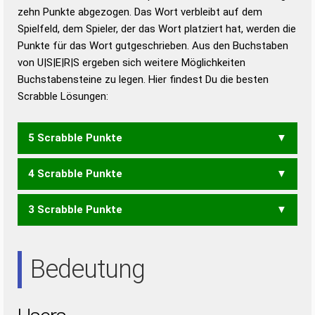
zehn Punkte abgezogen. Das Wort verbleibt auf dem
Duden – Richtiges und gutes
Spielfeld, dem Spieler, der das Wort platziert hat, werden die
Deutsch
Punkte für das Wort gutgeschrieben. Aus den Buchstaben
von U|S|E|R|S ergeben sich weitere Möglichkeiten
Duden – Die deutsche Grammatik
Buchstabensteine zu legen. Hier findest Du die besten
Duden – Deutsches
Scrabble Lösungen:
Universalwörterbuch
5 Scrabble Punkte
4 Scrabble Punkte
RUSSE
3 Scrabble Punkte
RUSS
SURE
SUSE
URES
ESS
RES
REU
RUS
SUR
URE
URS
Bedeutung