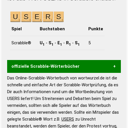
Spiel
Buchstaben
Punkte
Scrabble®
U
-
S
-
E
-
R
-
S
5
1
1
1
1
1
offizielle Scrabble-Wörterbücher
Das Online-Scrabble-Wörterbuch von wortwurzel.de ist die
Wortwurzel liefert mit Hilfe eines semantischen
schnelle und einfache Art der Scrabble-Wortprüfung, da es
Wortanalyse-Algorithmus gute Anhaltspunkte zu
Dir auch Informationen rund um die Wortbedeutung von
Wortbedeutung, Worttrennung und Wortform, um die
USERS liefert! Um Streitereien und Debatten beim Spiel zu
Gültigkeit eines Wortes für das Scrabble-Spiel zu
vermeiden, sollten sich alle Spieler auf das Wörterbuch
bestimmen!
zugelassene Turnier Scrabble-
einigen, das sie verwenden werden. Sollte ein Mitspieler das
Wörterbücher sind:
gelegte Scrabble® Wort z.B.
USERS
zu Unrecht
beanstandet, werden dem Spieler, der den Protest vortrug,
Duden – Standardwerk in 12 Bänden