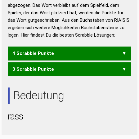
abgezogen. Das Wort verbleibt auf dem Spielfeld, dem
Duden – Richtiges und gutes
Spieler, der das Wort platziert hat, werden die Punkte für
Deutsch
das Wort gutgeschrieben. Aus den Buchstaben von R|A|S|S
ergeben sich weitere Möglichkeiten Buchstabensteine zu
Duden – Die deutsche Grammatik
legen. Hier findest Du die besten Scrabble Lösungen:
Duden – Deutsches
Universalwörterbuch
4 Scrabble Punkte
3 Scrabble Punkte
SARS
ARS
Bedeutung
rass