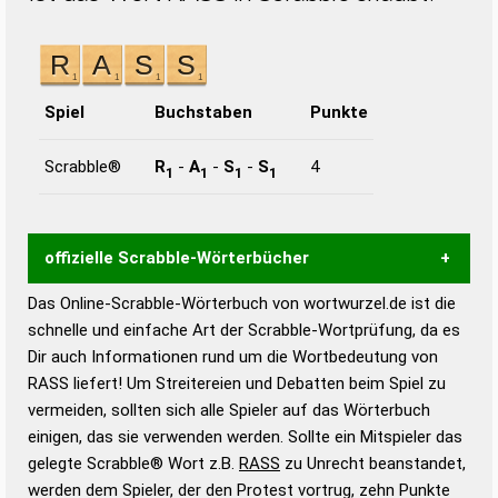
Spiel
Buchstaben
Punkte
Scrabble®
R
-
A
-
S
-
S
4
1
1
1
1
offizielle Scrabble-Wörterbücher
Das Online-Scrabble-Wörterbuch von wortwurzel.de ist die
Wortwurzel liefert mit Hilfe eines semantischen
schnelle und einfache Art der Scrabble-Wortprüfung, da es
Wortanalyse-Algorithmus gute Anhaltspunkte zu
Dir auch Informationen rund um die Wortbedeutung von
Wortbedeutung, Worttrennung und Wortform, um die
RASS liefert! Um Streitereien und Debatten beim Spiel zu
Gültigkeit eines Wortes für das Scrabble-Spiel zu
vermeiden, sollten sich alle Spieler auf das Wörterbuch
bestimmen!
zugelassene Turnier Scrabble-
einigen, das sie verwenden werden. Sollte ein Mitspieler das
Wörterbücher sind:
gelegte Scrabble® Wort z.B.
RASS
zu Unrecht beanstandet,
werden dem Spieler, der den Protest vortrug, zehn Punkte
Duden – Standardwerk in 12 Bänden