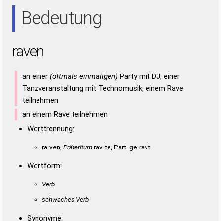
ARE
ERN
RAN
REN
Bedeutung
raven
an einer
(oftmals einmaligen)
Party mit DJ, einer
Tanzveranstaltung mit Technomusik, einem Rave
teilnehmen
an einem Rave teilnehmen
Worttrennung:
ra·ven,
Präteritum
rav·te, Part. ge·ravt
Wortform:
Verb
schwaches Verb
Synonyme: