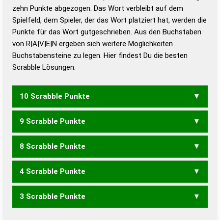
zehn Punkte abgezogen. Das Wort verbleibt auf dem
Duden – Richtiges und gutes
Spielfeld, dem Spieler, der das Wort platziert hat, werden die
Deutsch
Punkte für das Wort gutgeschrieben. Aus den Buchstaben
von R|A|V|E|N ergeben sich weitere Möglichkeiten
Duden – Die deutsche Grammatik
Buchstabensteine zu legen. Hier findest Du die besten
Duden – Deutsches
Scrabble Lösungen:
Universalwörterbuch
10 Scrabble Punkte
9 Scrabble Punkte
ARVEN
8 Scrabble Punkte
ARVE
NERV
VERA
4 Scrabble Punkte
EVA
NVA
VAN
3 Scrabble Punkte
AREN