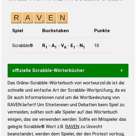
Spiel
Buchstaben
Punkte
Scrabble®
R
-
A
-
V
-
E
-
N
10
1
1
6
1
1
offizielle Scrabble-Wörterbücher
Das Online-Scrabble-Wörterbuch von wortwurzel.de ist die
Wortwurzel liefert mit Hilfe eines semantischen
schnelle und einfache Art der Scrabble-Wortprüfung, da es
Wortanalyse-Algorithmus gute Anhaltspunkte zu
Dir auch Informationen rund um die Wortbedeutung von
Wortbedeutung, Worttrennung und Wortform, um die
RAVEN liefert! Um Streitereien und Debatten beim Spiel zu
Gültigkeit eines Wortes für das Scrabble-Spiel zu
vermeiden, sollten sich alle Spieler auf das Wörterbuch
bestimmen!
zugelassene Turnier Scrabble-
einigen, das sie verwenden werden. Sollte ein Mitspieler das
Wörterbücher sind:
gelegte Scrabble® Wort z.B.
RAVEN
zu Unrecht
beanstandet, werden dem Spieler, der den Protest vortrug,
Duden – Standardwerk in 12 Bänden