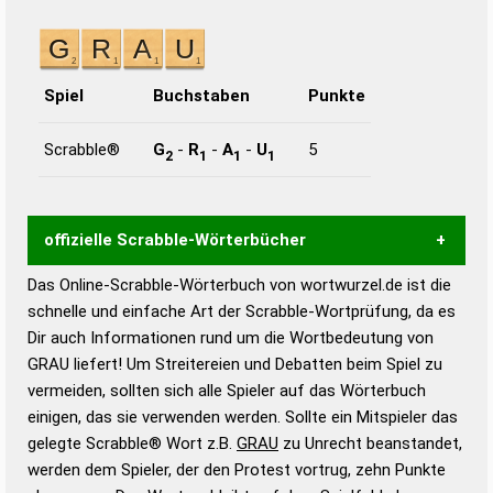
Spiel
Buchstaben
Punkte
Scrabble®
G
-
R
-
A
-
U
5
2
1
1
1
offizielle Scrabble-Wörterbücher
Das Online-Scrabble-Wörterbuch von wortwurzel.de ist die
Wortwurzel liefert mit Hilfe eines semantischen
schnelle und einfache Art der Scrabble-Wortprüfung, da es
Wortanalyse-Algorithmus gute Anhaltspunkte zu
Dir auch Informationen rund um die Wortbedeutung von
Wortbedeutung, Worttrennung und Wortform, um die
GRAU liefert! Um Streitereien und Debatten beim Spiel zu
Gültigkeit eines Wortes für das Scrabble-Spiel zu
vermeiden, sollten sich alle Spieler auf das Wörterbuch
bestimmen!
zugelassene Turnier Scrabble-
einigen, das sie verwenden werden. Sollte ein Mitspieler das
Wörterbücher sind:
gelegte Scrabble® Wort z.B.
GRAU
zu Unrecht beanstandet,
werden dem Spieler, der den Protest vortrug, zehn Punkte
Duden – Standardwerk in 12 Bänden