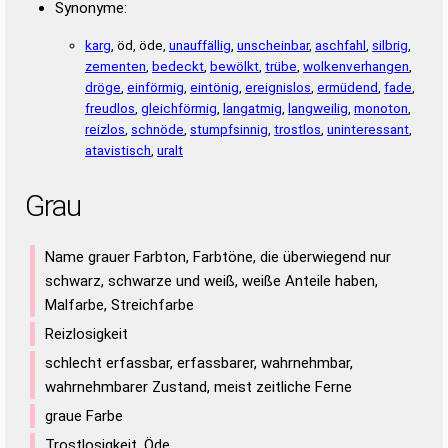
Synonyme:
karg
, öd, öde,
unauffällig
,
unscheinbar
,
aschfahl
,
silbrig
,
zementen
,
bedeckt
,
bewölkt
,
trübe
,
wolkenverhangen
,
dröge
,
einförmig
,
eintönig
,
ereignislos
,
ermüdend
,
fade
,
freudlos
,
gleichförmig
,
langatmig
,
langweilig
,
monoton
,
reizlos
,
schnöde
,
stumpfsinnig
,
trostlos
,
uninteressant
,
atavistisch
,
uralt
Grau
Name grauer Farbton, Farbtöne, die überwiegend nur
schwarz, schwarze und weiß, weiße Anteile haben,
Malfarbe, Streichfarbe
Reizlosigkeit
schlecht erfassbar, erfassbarer, wahrnehmbar,
wahrnehmbarer Zustand, meist zeitliche Ferne
graue Farbe
Trostlosigkeit, Öde