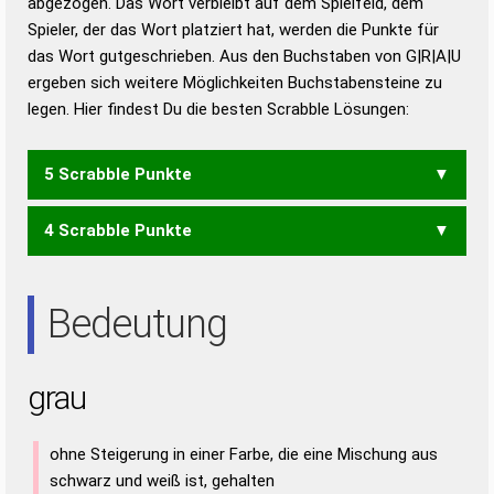
abgezogen. Das Wort verbleibt auf dem Spielfeld, dem
Duden – Richtiges und gutes
Spieler, der das Wort platziert hat, werden die Punkte für
Deutsch
das Wort gutgeschrieben. Aus den Buchstaben von G|R|A|U
ergeben sich weitere Möglichkeiten Buchstabensteine zu
Duden – Die deutsche Grammatik
legen. Hier findest Du die besten Scrabble Lösungen:
Duden – Deutsches
Universalwörterbuch
5 Scrabble Punkte
4 Scrabble Punkte
GAUR
ARG
GAR
GAU
GUR
RAG
Bedeutung
grau
ohne Steigerung in einer Farbe, die eine Mischung aus
schwarz und weiß ist, gehalten