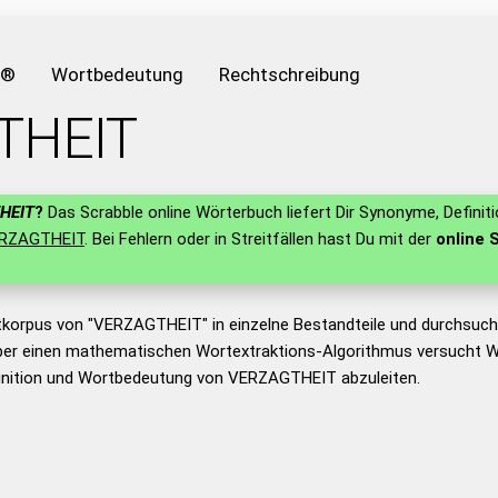
e®
Wortbedeutung
Rechtschreibung
THEIT
HEIT
?
Das Scrabble online Wörterbuch liefert Dir Synonyme, Definit
RZAGTHEIT
. Bei Fehlern oder in Streitfällen hast Du mit der
online 
tkorpus von "VERZAGTHEIT" in einzelne Bestandteile und durchsuc
er einen mathematischen Wortextraktions-Algorithmus versucht W
inition und Wortbedeutung von VERZAGTHEIT abzuleiten.