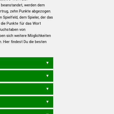
 beanstandet, werden dem
en – Standardwerk in 12
vortrug, zehn Punkte abgezogen.
nden
 Spielfeld, dem Spieler, der das
en – Richtiges und gutes
n die Punkte für das Wort
utsch
Buchstaben von
ben sich weitere Möglichkeiten
en – Die deutsche Grammatik
. Hier findest Du die besten
en – Deutsches
R
VERZAGET
VERZAGTE
ERZIEHT
VAZIERTET
ZAGE
VERZEIG
VERZEIH
IERTE
VAGIERTET