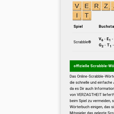
Spiel
Buchst
V
-
E
6
1
Scrabble®
G
-
T
2
1
offizielle Scrabble-W
Das Online-Scrabble-Wörte
Wortwurzel liefert mit 
die schnelle und einfache
Wortanalyse-Algorithmu
da es Dir auch Informati
Wortbedeutung, Worttr
von VERZAGTHEIT liefert!
Gültigkeit eines Wortes 
beim Spiel zu vermeiden, so
bestimmen!
zugelassene
Wörterbuch einigen, das s
Wörterbücher sind:
Mitspieler das gelegte Sc