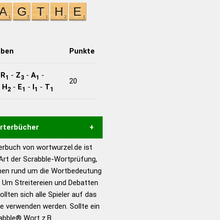
aben
Punkte
-
R
-
Z
-
A
-
1
3
1
20
-
H
-
E
-
I
-
T
2
1
1
1
örterbücher
rbuch von wortwurzel.de ist
Hilfe eines semantischen
 Art der Scrabble-Wortprüfung,
s gute Anhaltspunkte zu
onen rund um die Wortbedeutung
ennung und Wortform, um die
 Um Streitereien und Debatten
für das Scrabble-Spiel zu
llten sich alle Spieler auf das
 Turnier Scrabble-
ie verwenden werden. Sollte ein
rabble® Wort z.B.