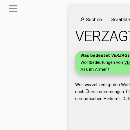
🔎 Suchen
Scrabbl
VERZAG
Was bedeutet
VERZAGT
Wortbedeutungen von
VE
Ass im Ärmel"!
Wortwurzel zerlegt den Wor
nach Übereinstimmungen. Üb
semantischen Herkunft, Def