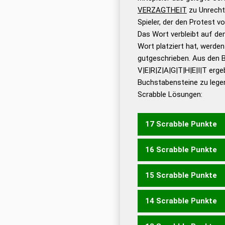
VERZAGTHEIT
zu Unrecht
Dud
Spieler, der den Protest 
Bä
Das Wort verbleibt auf dem
Dud
Wort platziert hat, werde
De
gutgeschrieben. Aus den 
V|E|R|Z|A|G|T|H|E|I|T erge
Dud
Buchstabensteine zu legen
Dud
Scrabble Lösungen:
Universalwörterbuch
17 Scrabble Punkte
16 Scrabble Punkte
VERZAGTET
ZIEHVATE
15 Scrabble Punkte
VERHEIZT
VERHETZT
VERZEIGT
VERZEIHT
V
14 Scrabble Punkte
VERHEIZ
VERHETZ
VER
VERZIEH
VAZIERET
VAZ