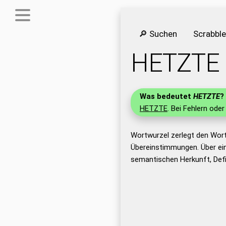
🔎 Suchen
Scrabbl
HETZTE
Was bedeutet
HETZTE
?
HETZTE
. Bei Fehlern oder
Wortwurzel zerlegt den Wor
Übereinstimmungen. Über ei
semantischen Herkunft, Def