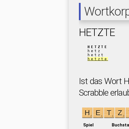
Wortkor
HETZTE
HETZTE
hetz
hetzt
hetzte
Ist das Wort 
Scrabble erlau
Spiel
Buchst