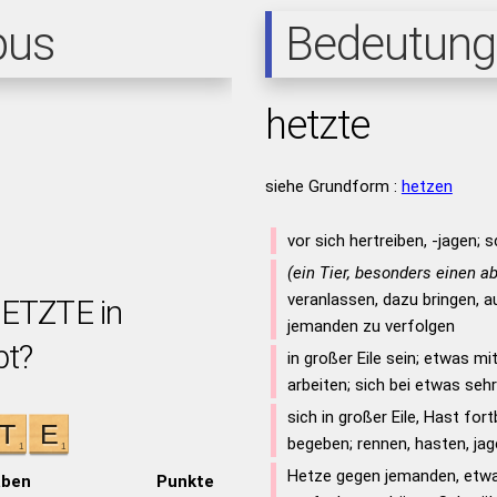
pus
Bedeutung
hetzte
siehe Grundform :
hetzen
vor sich hertreiben, -jagen; 
(ein Tier, besonders einen a
veranlassen, dazu bringen, 
HETZTE in
jemanden zu verfolgen
bt?
in großer Eile sein; etwas mi
arbeiten; sich bei etwas seh
sich in großer Eile, Hast fo
begeben; rennen, hasten, ja
Hetze gegen jemanden, etwa
aben
Punkte