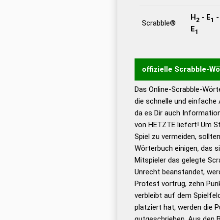
H
-
E
2
1
Scrabble®
E
1
offizielle Scrabble-W
Das Online-Scrabble-Wörte
Wortwurzel liefert mit 
die schnelle und einfache
Wortanalyse-Algorithmu
da es Dir auch Informati
Wortbedeutung, Worttr
von HETZTE liefert! Um St
Gültigkeit eines Wortes 
Spiel zu vermeiden, sollten
bestimmen!
zugelassene
Wörterbuch einigen, das s
Wörterbücher sind:
Mitspieler das gelegte Sc
Unrecht beanstandet, werd
Dud
Protest vortrug, zehn Pu
Bä
verbleibt auf dem Spielfel
Dud
platziert hat, werden die 
De
gutgeschrieben. Aus den 