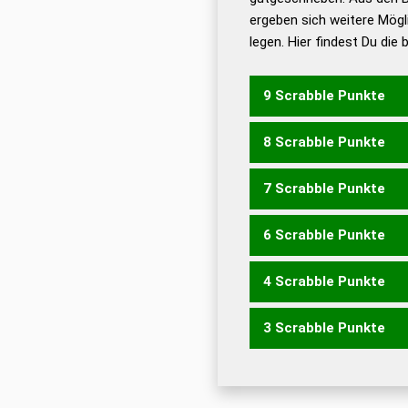
ergeben sich weitere Mögl
Dud
legen. Hier findest Du die
Dud
Universalwörterbuch
9 Scrabble Punkte
8 Scrabble Punkte
HETZET
7 Scrabble Punkte
HETZE
6 Scrabble Punkte
ZEHE
4 Scrabble Punkte
ZEH
ZETT
3 Scrabble Punkte
EHE
TEE