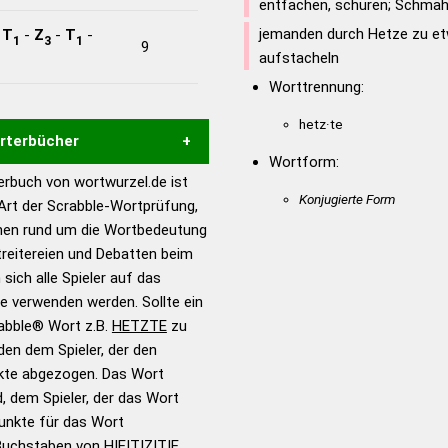
entfachen, schüren; Schmähr
jemanden durch Hetze zu et
-
T
-
Z
-
T
-
1
3
1
9
aufstacheln
Worttrennung:
hetz·te
örterbücher
Wortform:
rbuch von wortwurzel.de ist
Hilfe eines semantischen
Konjugierte Form
 Art der Scrabble-Wortprüfung,
s gute Anhaltspunkte zu
onen rund um die Wortbedeutung
ennung und Wortform, um die
reitereien und Debatten beim
für das Scrabble-Spiel zu
 sich alle Spieler auf das
 Turnier Scrabble-
ie verwenden werden. Sollte ein
rabble® Wort z.B.
HETZTE
zu
en dem Spieler, der den
en – Standardwerk in 12
nkte abgezogen. Das Wort
nden
d, dem Spieler, der das Wort
en – Richtiges und gutes
Punkte für das Wort
utsch
Buchstaben von H|E|T|Z|T|E