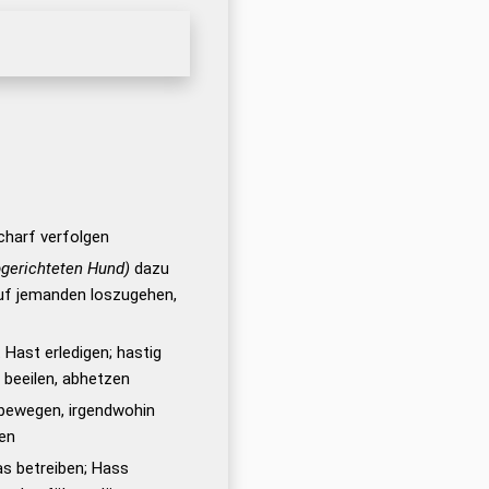
scharf verfolgen
bgerichteten Hund)
dazu
auf jemanden loszugehen,
t Hast erledigen; hastig
r beeilen, abhetzen
rtbewegen, irgendwohin
gen
s betreiben; Hass