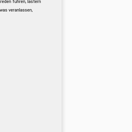
eden führen, lästern
was veranlassen,