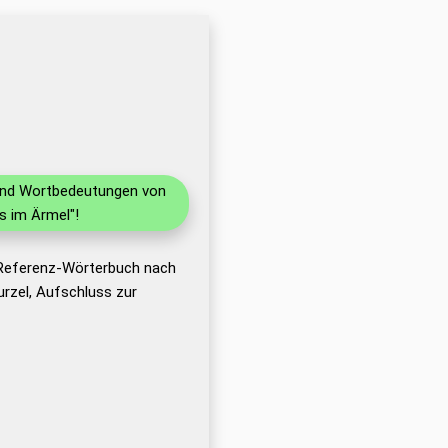
 und Wortbedeutungen von
s im Ärmel"!
 Referenz-Wörterbuch nach
rzel, Aufschluss zur