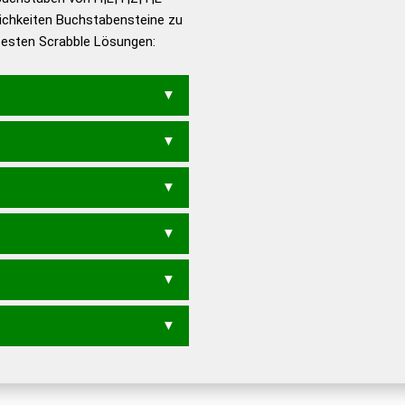
ichkeiten Buchstabensteine zu
en – Die deutsche Grammatik
 besten Scrabble Lösungen:
en – Deutsches