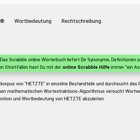
e®
Wortbedeutung
Rechtschreibung
Das Scrabble online Wörterbuch liefert Dir Synonyme, Definitionen
 in Streitfällen hast Du mit der
online Scrabble Hilfe
immer "ein As
tkorpus von "HETZTE" in einzelne Bestandteile und durchsucht das
nen mathematischen Wortextraktions-Algorithmus versucht Wortwu
inition und Wortbedeutung von HETZTE abzuleiten.