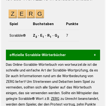
Spiel
Buchstaben
Punkte
Scrabble®
Z
-
E
-
R
-
G
7
3
1
1
2
offizielle Scrabble-Wörterbücher
Das Online-Scrabble-Wörterbuch von wortwurzel.de ist die
Wortwurzel liefert mit Hilfe eines semantischen
schnelle und einfache Art der Scrabble-Wortprüfung, da es
Wortanalyse-Algorithmus gute Anhaltspunkte zu
Dir auch Informationen rund um die Wortbedeutung von
Wortbedeutung, Worttrennung und Wortform, um die
ZERG liefert! Um Streitereien und Debatten beim Spiel zu
Gültigkeit eines Wortes für das Scrabble-Spiel zu
vermeiden, sollten sich alle Spieler auf das Wörterbuch
bestimmen!
zugelassene Turnier Scrabble-
einigen, das sie verwenden werden. Sollte ein Mitspieler das
Wörterbücher sind:
gelegte Scrabble® Wort z.B.
ZERG
zu Unrecht beanstandet,
werden dem Spieler, der den Protest vortrug, zehn Punkte
Duden – Standardwerk in 12 Bänden