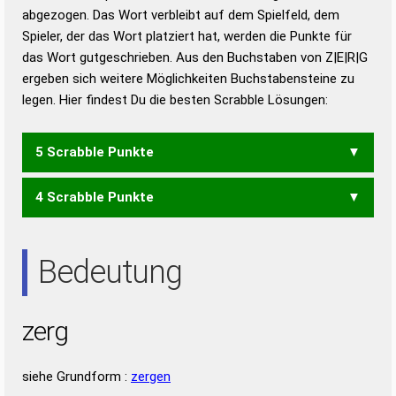
abgezogen. Das Wort verbleibt auf dem Spielfeld, dem
Duden – Richtiges und gutes
Spieler, der das Wort platziert hat, werden die Punkte für
Deutsch
das Wort gutgeschrieben. Aus den Buchstaben von Z|E|R|G
ergeben sich weitere Möglichkeiten Buchstabensteine zu
Duden – Die deutsche Grammatik
legen. Hier findest Du die besten Scrabble Lösungen:
Duden – Deutsches
Universalwörterbuch
5 Scrabble Punkte
4 Scrabble Punkte
ERZ
GER
REG
Bedeutung
zerg
siehe Grundform :
zergen