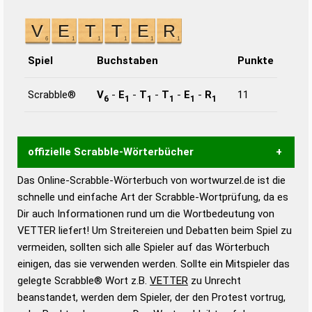
Spiel
Buchstaben
Punkte
Scrabble®
V
-
E
-
T
-
T
-
E
-
R
11
6
1
1
1
1
1
offizielle Scrabble-Wörterbücher
Das Online-Scrabble-Wörterbuch von wortwurzel.de ist die
Wortwurzel liefert mit Hilfe eines semantischen
schnelle und einfache Art der Scrabble-Wortprüfung, da es
Wortanalyse-Algorithmus gute Anhaltspunkte zu
Dir auch Informationen rund um die Wortbedeutung von
Wortbedeutung, Worttrennung und Wortform, um die
VETTER liefert! Um Streitereien und Debatten beim Spiel zu
Gültigkeit eines Wortes für das Scrabble-Spiel zu
vermeiden, sollten sich alle Spieler auf das Wörterbuch
bestimmen!
zugelassene Turnier Scrabble-
einigen, das sie verwenden werden. Sollte ein Mitspieler das
Wörterbücher sind:
gelegte Scrabble® Wort z.B.
VETTER
zu Unrecht
beanstandet, werden dem Spieler, der den Protest vortrug,
Duden – Standardwerk in 12 Bänden