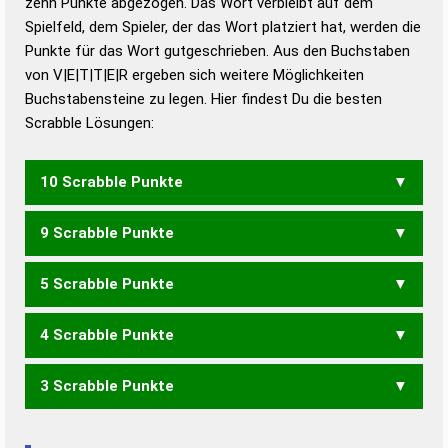
zehn Punkte abgezogen. Das Wort verbleibt auf dem
Duden – Richtiges und gutes
Spielfeld, dem Spieler, der das Wort platziert hat, werden die
Deutsch
Punkte für das Wort gutgeschrieben. Aus den Buchstaben
von V|E|T|T|E|R ergeben sich weitere Möglichkeiten
Duden – Die deutsche Grammatik
Buchstabensteine zu legen. Hier findest Du die besten
Duden – Deutsches
Scrabble Lösungen:
Universalwörterbuch
10 Scrabble Punkte
9 Scrabble Punkte
VERTE
5 Scrabble Punkte
ERVE
4 Scrabble Punkte
RETTE
TEERT
TRETE
3 Scrabble Punkte
REET
RETT
TEER
REE
TEE