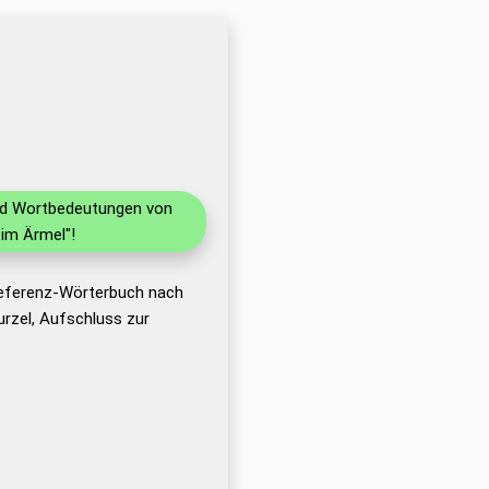
und Wortbedeutungen von
im Ärmel"!
Referenz-Wörterbuch nach
rzel, Aufschluss zur