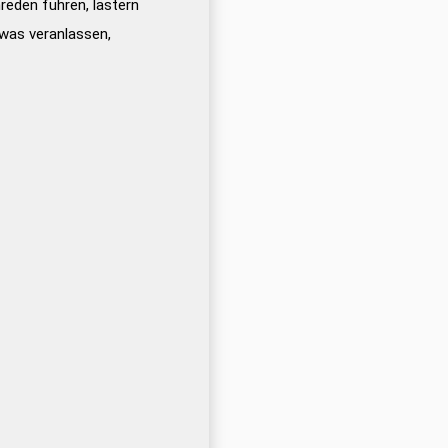
eden führen, lästern
was veranlassen,