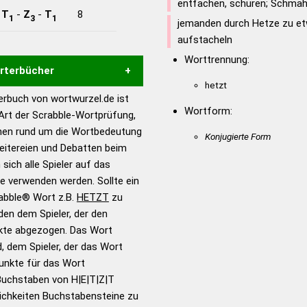
entfachen, schüren; Schmähr
-
T
-
Z
-
T
8
1
3
1
jemanden durch Hetze zu et
aufstacheln
Worttrennung:
örterbücher
hetzt
rbuch von wortwurzel.de ist
Hilfe eines semantischen
Wortform:
 Art der Scrabble-Wortprüfung,
s gute Anhaltspunkte zu
onen rund um die Wortbedeutung
Konjugierte Form
ennung und Wortform, um die
eitereien und Debatten beim
für das Scrabble-Spiel zu
 sich alle Spieler auf das
 Turnier Scrabble-
ie verwenden werden. Sollte ein
rabble® Wort z.B.
HETZT
zu
en dem Spieler, der den
en – Standardwerk in 12
nkte abgezogen. Das Wort
nden
d, dem Spieler, der das Wort
en – Richtiges und gutes
Punkte für das Wort
utsch
Buchstaben von H|E|T|Z|T
ichkeiten Buchstabensteine zu
en – Die deutsche Grammatik