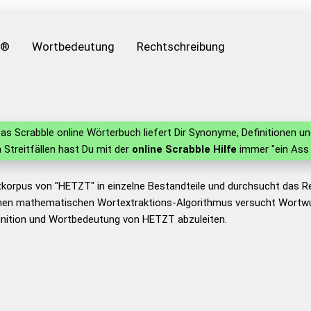
e®
Wortbedeutung
Rechtschreibung
as Scrabble online Wörterbuch liefert Dir Synonyme, Definitionen 
in Streitfällen hast Du mit der
online Scrabble Hilfe
immer "ein Ass 
tkorpus von "HETZT" in einzelne Bestandteile und durchsucht das 
nen mathematischen Wortextraktions-Algorithmus versucht Wortwu
inition und Wortbedeutung von HETZT abzuleiten.