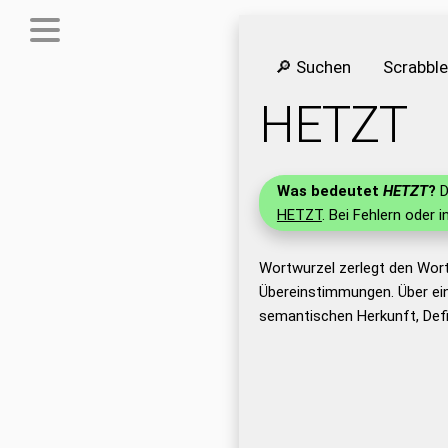
🔎 Suchen
Scrabbl
HETZT
Was bedeutet
HETZT
?
D
HETZT
. Bei Fehlern oder 
Wortwurzel zerlegt den Wor
Übereinstimmungen. Über ei
semantischen Herkunft, Def