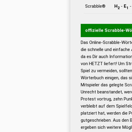
Scrabble®
H
-
E
2
1
offizielle Scrabble-W
Das Online-Scrabble-Wörte
Wortwurzel liefert mit 
die schnelle und einfache
Wortanalyse-Algorithmu
da es Dir auch Informati
Wortbedeutung, Worttr
von HETZT liefert! Um Str
Gültigkeit eines Wortes 
Spiel zu vermeiden, sollten
bestimmen!
zugelassene
Wörterbuch einigen, das s
Wörterbücher sind:
Mitspieler das gelegte Sc
Unrecht beanstandet, werd
Dud
Protest vortrug, zehn Pu
Bä
verbleibt auf dem Spielfel
Dud
platziert hat, werden die 
De
gutgeschrieben. Aus den 
ergeben sich weitere Mögl
Dud