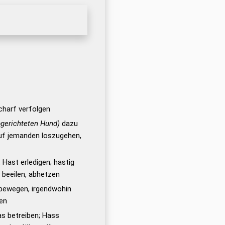
scharf verfolgen
bgerichteten Hund)
dazu
auf jemanden loszugehen,
t Hast erledigen; hastig
r beeilen, abhetzen
rtbewegen, irgendwohin
gen
s betreiben; Hass