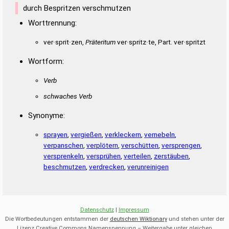
TERRINES
durch Bespritzen verschmutzen
Worttrennung:
ver·sprit·zen,
Präteritum
ver·spritz·te, Part. ver·spritzt
Wortform:
Verb
schwaches Verb
Synonyme:
sprayen
,
vergießen
,
verkleckern
,
vernebeln
,
verpanschen
,
verplötern
,
verschütten
,
versprengen
,
versprenkeln
,
versprühen
,
verteilen
,
zerstäuben
,
beschmutzen
,
verdrecken
,
verunreinigen
Datenschutz
|
Impressum
Die Wortbedeutungen entstammen der
deutschen Wiktionary
und stehen unter der
Lizenz Creative Commons Namensnennung – Weitergabe unter gleichen