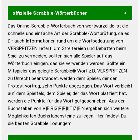
offizielle Scrabble-Wörterbücher
Das Online-Scrabble-Wörterbuch von wortwurzel.de ist die
Wortwurzel liefert mit Hilfe eines semantischen
schnelle und einfache Art der Scrabble-Wortprüfung, da es
Wortanalyse-Algorithmus gute Anhaltspunkte zu
Dir auch Informationen rund um die Wortbedeutung von
Wortbedeutung, Worttrennung und Wortform, um die
VERSPRITZEN liefert! Um Streitereien und Debatten beim
Gültigkeit eines Wortes für das Scrabble-Spiel zu
Spiel zu vermeiden, sollten sich alle Spieler auf das
bestimmen!
zugelassene Turnier Scrabble-
Wörterbuch einigen, das sie verwenden werden. Sollte ein
Wörterbücher sind:
Mitspieler das gelegte Scrabble® Wort z.B.
VERSPRITZEN
zu Unrecht beanstandet, werden dem Spieler, der den
Duden – Standardwerk in 12 Bänden
Protest vortrug, zehn Punkte abgezogen. Das Wort verbleibt
Duden – Richtiges und gutes
auf dem Spielfeld, dem Spieler, der das Wort platziert hat,
Deutsch
werden die Punkte für das Wort gutgeschrieben. Aus den
Buchstaben von V|E|R|S|P|R|I|T|Z|E|N ergeben sich weitere
Duden – Die deutsche Grammatik
Möglichkeiten Buchstabensteine zu legen. Hier findest Du
Duden – Deutsches
die besten Scrabble Lösungen:
Universalwörterbuch