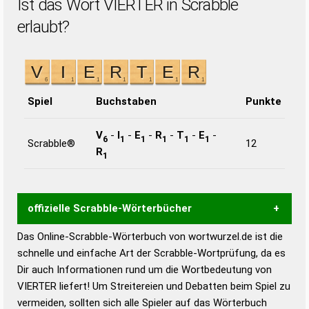
Ist das Wort VIERTER in Scrabble
erlaubt?
Spiel
Buchstaben
Punkte
V
-
I
-
E
-
R
-
T
-
E
-
6
1
1
1
1
1
Scrabble®
12
R
1
offizielle Scrabble-Wörterbücher
Das Online-Scrabble-Wörterbuch von wortwurzel.de ist die
Wortwurzel liefert mit Hilfe eines semantischen
schnelle und einfache Art der Scrabble-Wortprüfung, da es
Wortanalyse-Algorithmus gute Anhaltspunkte zu
Dir auch Informationen rund um die Wortbedeutung von
Wortbedeutung, Worttrennung und Wortform, um die
VIERTER liefert! Um Streitereien und Debatten beim Spiel zu
Gültigkeit eines Wortes für das Scrabble-Spiel zu
vermeiden, sollten sich alle Spieler auf das Wörterbuch