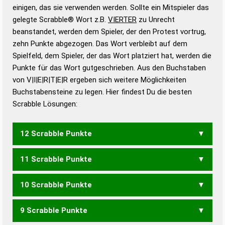
bestimmen!
zugelassene Turnier Scrabble-
einigen, das sie verwenden werden. Sollte ein Mitspieler das
Wörterbücher sind:
gelegte Scrabble® Wort z.B.
VIERTER
zu Unrecht
beanstandet, werden dem Spieler, der den Protest vortrug,
Duden – Standardwerk in 12 Bänden
zehn Punkte abgezogen. Das Wort verbleibt auf dem
Duden – Richtiges und gutes
Spielfeld, dem Spieler, der das Wort platziert hat, werden die
Deutsch
Punkte für das Wort gutgeschrieben. Aus den Buchstaben
von V|I|E|R|T|E|R ergeben sich weitere Möglichkeiten
Duden – Die deutsche Grammatik
Buchstabensteine zu legen. Hier findest Du die besten
Duden – Deutsches
Scrabble Lösungen:
Universalwörterbuch
12 Scrabble Punkte
11 Scrabble Punkte
REVIERT
VERREIT
VERRIET
VERTIER
10 Scrabble Punkte
REVIER
VIERER
9 Scrabble Punkte
VERTE
VIERE