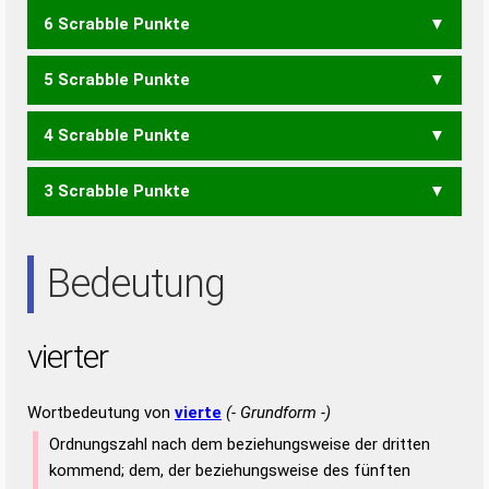
6 Scrabble Punkte
ERVE
VITE
5 Scrabble Punkte
ERRIET
REITER
TRIERE
4 Scrabble Punkte
EIERT
EITER
EITRE
IRRET
IRRTE
REITE
RIETE
TIERE
TRIER
3 Scrabble Punkte
EIER
EIRE
IRRE
IRRT
REET
REIT
RIET
RITE
TEER
TIER
IRE
IRR
REE
TEE
TRI
Bedeutung
vierter
Wortbedeutung von
vierte
(- Grundform -)
Ordnungszahl nach dem beziehungsweise der dritten
kommend; dem, der beziehungsweise des fünften