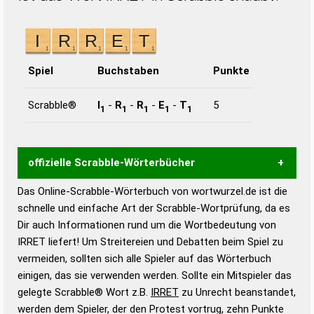
Spiel
Buchstaben
Punkte
Scrabble®
I
-
R
-
R
-
E
-
T
5
1
1
1
1
1
offizielle Scrabble-Wörterbücher
Das Online-Scrabble-Wörterbuch von wortwurzel.de ist die
Wortwurzel liefert mit Hilfe eines semantischen
schnelle und einfache Art der Scrabble-Wortprüfung, da es
Wortanalyse-Algorithmus gute Anhaltspunkte zu
Dir auch Informationen rund um die Wortbedeutung von
Wortbedeutung, Worttrennung und Wortform, um die
IRRET liefert! Um Streitereien und Debatten beim Spiel zu
Gültigkeit eines Wortes für das Scrabble-Spiel zu
vermeiden, sollten sich alle Spieler auf das Wörterbuch
bestimmen!
zugelassene Turnier Scrabble-
einigen, das sie verwenden werden. Sollte ein Mitspieler das
Wörterbücher sind:
gelegte Scrabble® Wort z.B.
IRRET
zu Unrecht beanstandet,
werden dem Spieler, der den Protest vortrug, zehn Punkte
Duden – Standardwerk in 12 Bänden