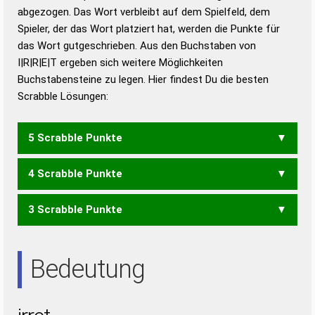
abgezogen. Das Wort verbleibt auf dem Spielfeld, dem
Duden – Richtiges und gutes
Spieler, der das Wort platziert hat, werden die Punkte für
Deutsch
das Wort gutgeschrieben. Aus den Buchstaben von
I|R|R|E|T ergeben sich weitere Möglichkeiten
Duden – Die deutsche Grammatik
Buchstabensteine zu legen. Hier findest Du die besten
Duden – Deutsches
Scrabble Lösungen:
Universalwörterbuch
5 Scrabble Punkte
4 Scrabble Punkte
IRRTE
TRIER
3 Scrabble Punkte
IRRT
REIT
RIET
RITE
TIER
IRE
TRI
Bedeutung