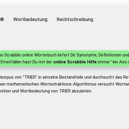
e®
Wortbedeutung
Rechtschreibung
s Scrabble online Wörterbuch liefert Dir Synonyme, Definitionen u
n Streitfällen hast Du mit der
online Scrabble Hilfe
immer "ein Ass 
korpus von "TRIER" in einzelne Bestandteile und durchsucht das R
nen mathematischen Wortextraktions-Algorithmus versucht Wortwu
nition und Wortbedeutung von TRIER abzuleiten.