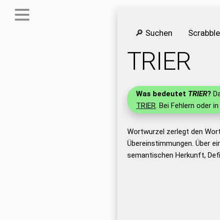
🔎 Suchen
Scrabbl
TRIER
Was bedeutet
TRIER
?
Da
TRIER
. Bei Fehlern oder i
Wortwurzel zerlegt den Wort
Übereinstimmungen. Über ei
semantischen Herkunft, Defi