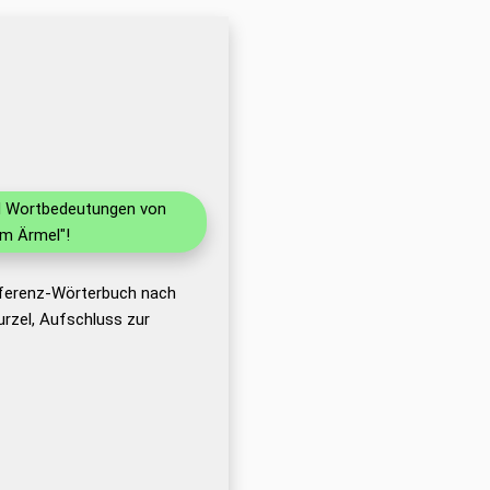
nd Wortbedeutungen von
im Ärmel"!
eferenz-Wörterbuch nach
rzel, Aufschluss zur