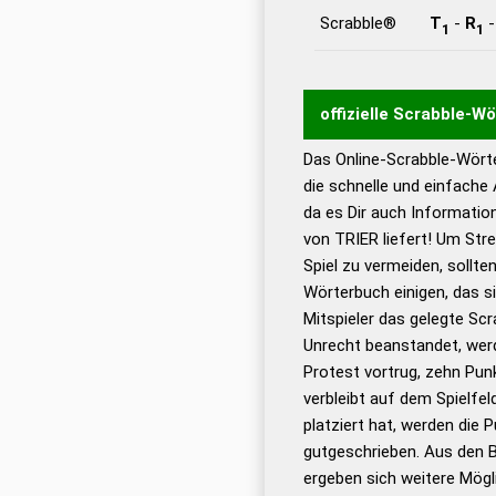
Scrabble®
T
-
R
1
1
offizielle Scrabble-W
Das Online-Scrabble-Wörte
Wortwurzel liefert mit 
die schnelle und einfache
Wortanalyse-Algorithmu
da es Dir auch Informati
Wortbedeutung, Worttr
von TRIER liefert! Um Str
Gültigkeit eines Wortes 
Spiel zu vermeiden, sollten
bestimmen!
zugelassene
Wörterbuch einigen, das s
Wörterbücher sind:
Mitspieler das gelegte Sc
Unrecht beanstandet, werd
Dud
Protest vortrug, zehn Pu
Bä
verbleibt auf dem Spielfel
Dud
platziert hat, werden die 
De
gutgeschrieben. Aus den B
ergeben sich weitere Mögl
Dud