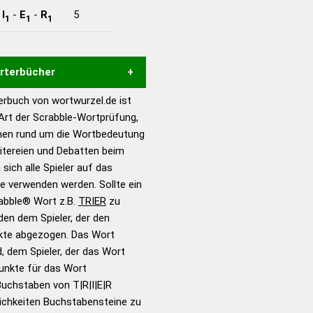
-
I
-
E
-
R
5
1
1
1
örterbücher
rbuch von wortwurzel.de ist
Hilfe eines semantischen
 Art der Scrabble-Wortprüfung,
s gute Anhaltspunkte zu
onen rund um die Wortbedeutung
ennung und Wortform, um die
eitereien und Debatten beim
für das Scrabble-Spiel zu
 sich alle Spieler auf das
 Turnier Scrabble-
ie verwenden werden. Sollte ein
rabble® Wort z.B.
TRIER
zu
en dem Spieler, der den
en – Standardwerk in 12
nkte abgezogen. Das Wort
nden
d, dem Spieler, der das Wort
en – Richtiges und gutes
Punkte für das Wort
utsch
uchstaben von T|R|I|E|R
ichkeiten Buchstabensteine zu
en – Die deutsche Grammatik