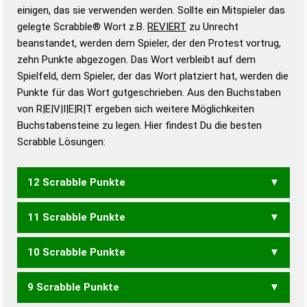
bestimmen!
zugelassene Turnier Scrabble-
einigen, das sie verwenden werden. Sollte ein Mitspieler das
Wörterbücher sind:
gelegte Scrabble® Wort z.B.
REVIERT
zu Unrecht
beanstandet, werden dem Spieler, der den Protest vortrug,
Duden – Standardwerk in 12 Bänden
zehn Punkte abgezogen. Das Wort verbleibt auf dem
Duden – Richtiges und gutes
Spielfeld, dem Spieler, der das Wort platziert hat, werden die
Deutsch
Punkte für das Wort gutgeschrieben. Aus den Buchstaben
von R|E|V|I|E|R|T ergeben sich weitere Möglichkeiten
Duden – Die deutsche Grammatik
Buchstabensteine zu legen. Hier findest Du die besten
Duden – Deutsches
Scrabble Lösungen:
Universalwörterbuch
12 Scrabble Punkte
11 Scrabble Punkte
VERREIT
VERRIET
VERTIER
VIERTER
10 Scrabble Punkte
VIERER
VIERTE
9 Scrabble Punkte
VERTE
VIERE