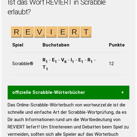
Ist das Wort REVIERT in Scrabble
erlaubt?
Spiel
Buchstaben
Punkte
R
-
E
-
V
-
I
-
E
-
R
-
1
1
6
1
1
1
Scrabble®
12
T
1
offizielle Scrabble-Wörterbücher
Das Online-Scrabble-Wörterbuch von wortwurzel.de ist die
Wortwurzel liefert mit Hilfe eines semantischen
schnelle und einfache Art der Scrabble-Wortprüfung, da es
Wortanalyse-Algorithmus gute Anhaltspunkte zu
Dir auch Informationen rund um die Wortbedeutung von
Wortbedeutung, Worttrennung und Wortform, um die
REVIERT liefert! Um Streitereien und Debatten beim Spiel zu
Gültigkeit eines Wortes für das Scrabble-Spiel zu
vermeiden, sollten sich alle Spieler auf das Wörterbuch