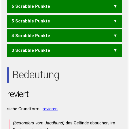
6 Scrabble Punkte
ERVE
VITE
5 Scrabble Punkte
ERRIET
REITER
TRIERE
4 Scrabble Punkte
EIERT
EITER
EITRE
IRRET
IRRTE
REITE
RIETE
TIERE
TRIER
3 Scrabble Punkte
EIER
EIRE
IRRE
IRRT
REET
REIT
RIET
RITE
TEER
TIER
IRE
IRR
REE
TEE
TRI
Bedeutung
reviert
siehe Grundform :
revieren
(besonders vom Jagdhund)
das Gelände absuchen; im