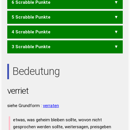
6 Scrabble Punkte
ERVE
VIER
VITE
5 Scrabble Punkte
REITER
TRIERE
4 Scrabble Punkte
EIERT
EITER
EITRE
IRRET
IRRTE
REITE
RIETE
TIERE
TRIER
3 Scrabble Punkte
EIER
EIRE
IRRE
IRRT
REET
REIT
RITE
TEER
TIER
IRE
IRR
REE
TEE
TRI
Bedeutung
verriet
siehe Grundform :
verraten
etwas, was geheim bleiben sollte, wovon nicht
gesprochen werden sollte, weitersagen, preisgeben