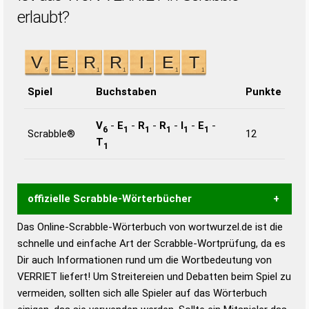
erlaubt?
Spiel
Buchstaben
Punkte
V
-
E
-
R
-
R
-
I
-
E
-
6
1
1
1
1
1
Scrabble®
12
T
1
offizielle Scrabble-Wörterbücher
Das Online-Scrabble-Wörterbuch von wortwurzel.de ist die
Wortwurzel liefert mit Hilfe eines semantischen
schnelle und einfache Art der Scrabble-Wortprüfung, da es
Wortanalyse-Algorithmus gute Anhaltspunkte zu
Dir auch Informationen rund um die Wortbedeutung von
Wortbedeutung, Worttrennung und Wortform, um die
VERRIET liefert! Um Streitereien und Debatten beim Spiel zu
Gültigkeit eines Wortes für das Scrabble-Spiel zu
vermeiden, sollten sich alle Spieler auf das Wörterbuch
bestimmen!
zugelassene Turnier Scrabble-