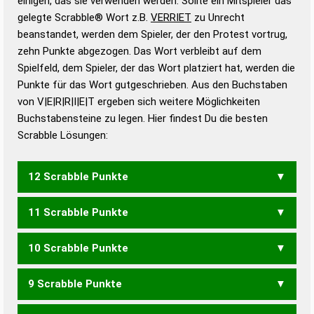
einigen, das sie verwenden werden. Sollte ein Mitspieler das
Wörterbücher sind:
gelegte Scrabble® Wort z.B.
VERRIET
zu Unrecht
beanstandet, werden dem Spieler, der den Protest vortrug,
Duden – Standardwerk in 12 Bänden
zehn Punkte abgezogen. Das Wort verbleibt auf dem
Duden – Richtiges und gutes
Spielfeld, dem Spieler, der das Wort platziert hat, werden die
Deutsch
Punkte für das Wort gutgeschrieben. Aus den Buchstaben
von V|E|R|R|I|E|T ergeben sich weitere Möglichkeiten
Duden – Die deutsche Grammatik
Buchstabensteine zu legen. Hier findest Du die besten
Duden – Deutsches
Scrabble Lösungen:
Universalwörterbuch
12 Scrabble Punkte
11 Scrabble Punkte
REVIERT
VERREIT
VERTIER
VIERTER
10 Scrabble Punkte
REVIER
VIERER
VIERTE
9 Scrabble Punkte
VERTE
VIERE
VIERT