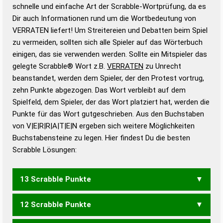
Wortwurzel liefert mit Hilfe eines semantischen
schnelle und einfache Art der Scrabble-Wortprüfung, da es
Wortanalyse-Algorithmus gute Anhaltspunkte zu
Dir auch Informationen rund um die Wortbedeutung von
Wortbedeutung, Worttrennung und Wortform, um die
VERRATEN liefert! Um Streitereien und Debatten beim Spiel
Gültigkeit eines Wortes für das Scrabble-Spiel zu
zu vermeiden, sollten sich alle Spieler auf das Wörterbuch
bestimmen!
zugelassene Turnier Scrabble-
einigen, das sie verwenden werden. Sollte ein Mitspieler das
Wörterbücher sind:
gelegte Scrabble® Wort z.B.
VERRATEN
zu Unrecht
beanstandet, werden dem Spieler, der den Protest vortrug,
Duden – Standardwerk in 12 Bänden
zehn Punkte abgezogen. Das Wort verbleibt auf dem
Duden – Richtiges und gutes
Spielfeld, dem Spieler, der das Wort platziert hat, werden die
Deutsch
Punkte für das Wort gutgeschrieben. Aus den Buchstaben
von V|E|R|R|A|T|E|N ergeben sich weitere Möglichkeiten
Duden – Die deutsche Grammatik
Buchstabensteine zu legen. Hier findest Du die besten
Duden – Deutsches
Scrabble Lösungen:
Universalwörterbuch
13 Scrabble Punkte
12 Scrabble Punkte
VERTANER