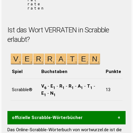
rat
rate
raten
Ist das Wort VERRATEN in Scrabble
erlaubt?
Spiel
Buchstaben
Punkte
V
-
E
-
R
-
R
-
A
-
T
-
6
1
1
1
1
1
Scrabble®
13
E
-
N
1
1
offizielle Scrabble-Wörterbücher
Das Online-Scrabble-Wörterbuch von wortwurzel.de ist die