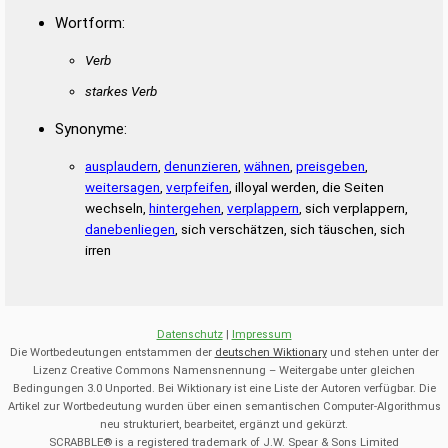
Wortform:
Verb
starkes Verb
Synonyme:
ausplaudern
,
denunzieren
,
wähnen
,
preisgeben
,
weitersagen
,
verpfeifen
, illoyal werden, die Seiten
wechseln,
hintergehen
,
verplappern
, sich verplappern,
danebenliegen
, sich verschätzen, sich täuschen, sich
irren
Datenschutz
|
Impressum
Die Wortbedeutungen entstammen der
deutschen Wiktionary
und stehen unter der
Lizenz Creative Commons Namensnennung – Weitergabe unter gleichen
Bedingungen 3.0 Unported. Bei Wiktionary ist eine Liste der Autoren verfügbar. Die
Artikel zur Wortbedeutung wurden über einen semantischen Computer-Algorithmus
neu strukturiert, bearbeitet, ergänzt und gekürzt.
SCRABBLE® is a registered trademark of J.W. Spear & Sons Limited