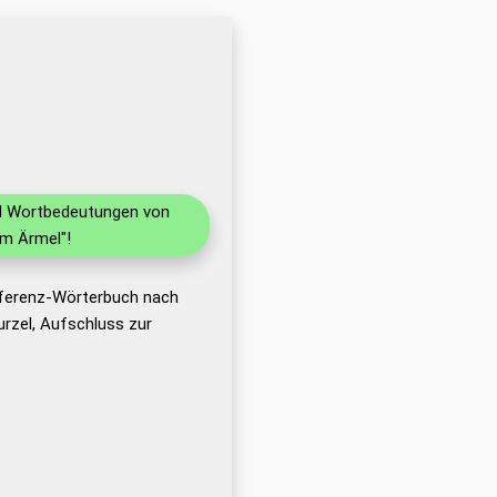
und Wortbedeutungen von
im Ärmel"!
eferenz-Wörterbuch nach
rzel, Aufschluss zur