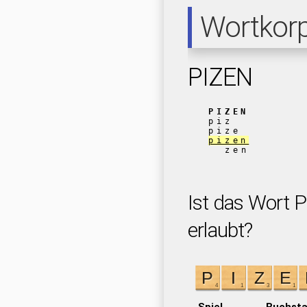
Wortkor
PIZEN
PIZEN
piz
pize
pizen
zen
Ist das Wort P
erlaubt?
Spiel
Buchst