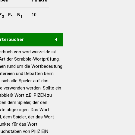
Z
-
E
-
N
10
3
1
1
örterbücher
rbuch von wortwurzel.de ist
Hilfe eines semantischen
 Art der Scrabble-Wortprüfung,
s gute Anhaltspunkte zu
onen rund um die Wortbedeutung
ennung und Wortform, um die
eitereien und Debatten beim
für das Scrabble-Spiel zu
 sich alle Spieler auf das
 Turnier Scrabble-
ie verwenden werden. Sollte ein
rabble® Wort z.B.
PIZEN
zu
en dem Spieler, der den
en – Standardwerk in 12
nkte abgezogen. Das Wort
nden
d, dem Spieler, der das Wort
en – Richtiges und gutes
Punkte für das Wort
utsch
uchstaben von P|I|Z|E|N