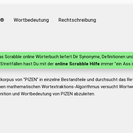
e®
Wortbedeutung
Rechtschreibung
s Scrabble online Wörterbuch liefert Dir Synonyme, Definitionen 
n Streitfällen hast Du mit der
online Scrabble Hilfe
immer "ein Ass 
korpus von "PIZEN" in einzelne Bestandteile und durchsucht das R
nen mathematischen Wortextraktions-Algorithmus versucht Wortwu
nition und Wortbedeutung von PIZEN abzuleiten.