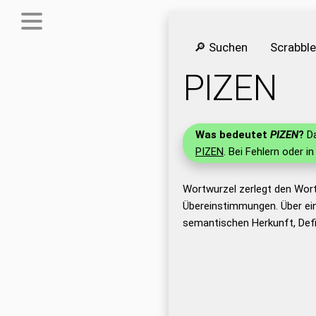
🔎 Suchen
Scrabbl
PIZEN
Was bedeutet
PIZEN
?
Da
PIZEN
. Bei Fehlern oder i
Wortwurzel zerlegt den Wort
Übereinstimmungen. Über ei
semantischen Herkunft, Defi