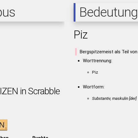
pus
Bedeutung
Piz
Bergspitzemeist als Teil von
Worttrennung:
Piz
Wortform:
IZEN in Scrabble
Substantiv, maskulin [der]
aben
Punkte