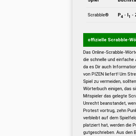
Scrabble®
P
-
I
-
4
1
offizielle Scrabble-W
Das Online-Scrabble-Wörte
Wortwurzel liefert mit 
die schnelle und einfache
Wortanalyse-Algorithmu
da es Dir auch Informati
Wortbedeutung, Worttr
von PIZEN liefert! Um Str
Gültigkeit eines Wortes 
Spiel zu vermeiden, sollten
bestimmen!
zugelassene
Wörterbuch einigen, das s
Wörterbücher sind:
Mitspieler das gelegte Sc
Unrecht beanstandet, werd
Dud
Protest vortrug, zehn Pu
Bä
verbleibt auf dem Spielfel
Dud
platziert hat, werden die 
De
gutgeschrieben. Aus den B