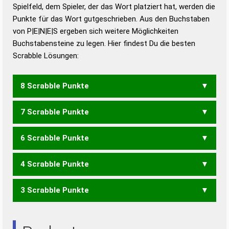
Duden – Richtiges und gutes
Spielfeld, dem Spieler, der das Wort platziert hat, werden die
Deutsch
Punkte für das Wort gutgeschrieben. Aus den Buchstaben
von P|E|N|E|S ergeben sich weitere Möglichkeiten
Duden – Die deutsche Grammatik
Buchstabensteine zu legen. Hier findest Du die besten
Duden – Deutsches
Scrabble Lösungen:
Universalwörterbuch
8 Scrabble Punkte
7 Scrabble Punkte
ESPEN
PESEN
6 Scrabble Punkte
EPEN
ESPE
PESE
4 Scrabble Punkte
PES
3 Scrabble Punkte
SEEN
ENS
NEE
SEE
SEN