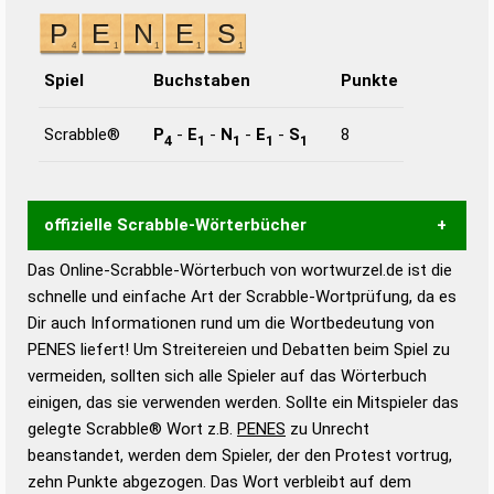
Spiel
Buchstaben
Punkte
Scrabble®
P
-
E
-
N
-
E
-
S
8
4
1
1
1
1
offizielle Scrabble-Wörterbücher
Das Online-Scrabble-Wörterbuch von wortwurzel.de ist die
Wortwurzel liefert mit Hilfe eines semantischen
schnelle und einfache Art der Scrabble-Wortprüfung, da es
Wortanalyse-Algorithmus gute Anhaltspunkte zu
Dir auch Informationen rund um die Wortbedeutung von
Wortbedeutung, Worttrennung und Wortform, um die
PENES liefert! Um Streitereien und Debatten beim Spiel zu
Gültigkeit eines Wortes für das Scrabble-Spiel zu
vermeiden, sollten sich alle Spieler auf das Wörterbuch
bestimmen!
zugelassene Turnier Scrabble-
einigen, das sie verwenden werden. Sollte ein Mitspieler das
Wörterbücher sind:
gelegte Scrabble® Wort z.B.
PENES
zu Unrecht
beanstandet, werden dem Spieler, der den Protest vortrug,
Duden – Standardwerk in 12 Bänden
zehn Punkte abgezogen. Das Wort verbleibt auf dem