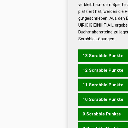
verbleibt auf dem Spielfel
Dud
platziert hat, werden die 
De
gutgeschrieben. Aus den 
U|R|O|G|E|N|I|T|A|L ergebe
Dud
Buchstabensteine zu legen
Dud
Scrabble Lösungen:
Universalwörterbuch
13 Scrabble Punkte
12 Scrabble Punkte
REGULATION
11 Scrabble Punkte
GALONIERT
TRIGONAL
10 Scrabble Punkte
GALIOTEN
GALONIER
L
LONGIERT
OTALGIEN
R
9 Scrabble Punkte
ROTALGEN
TRIGONAL
GALIONE
GALIOTE
GLO
LONGIER
NOTLAGE
OTA