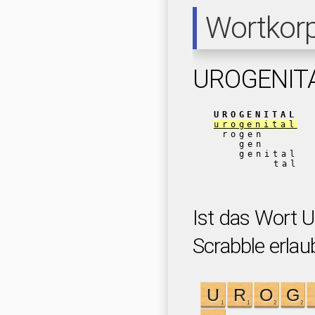
Wortkor
UROGENIT
UROGENITAL
urogenital
rogen
gen
genital
tal
Ist das Wort
Scrabble erlau