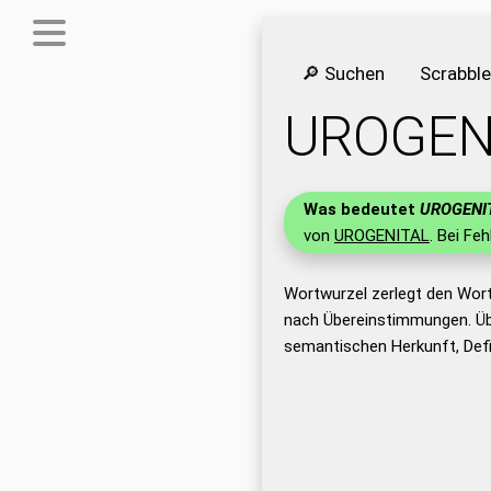
🔎 Suchen
Scrabbl
UROGEN
Was bedeutet
UROGENI
von
UROGENITAL
. Bei Fe
Wortwurzel zerlegt den Wor
nach Übereinstimmungen. Üb
semantischen Herkunft, Def