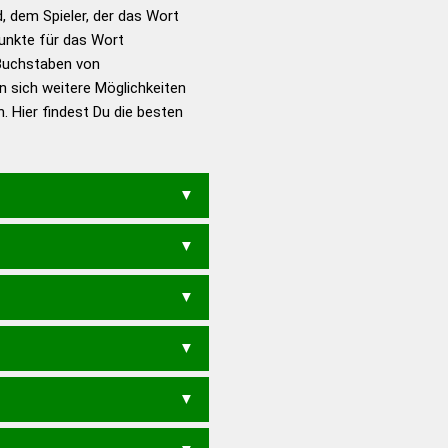
d, dem Spieler, der das Wort
en – Richtiges und gutes
Punkte für das Wort
utsch
Buchstaben von
n sich weitere Möglichkeiten
en – Die deutsche Grammatik
. Hier findest Du die besten
en – Deutsches
E
EGATION
LEGIONAR
EGIONAL
RIGOLTEN
GRANULITE
LIGATUREN
RIEN
GORALEN
LOGIERT
LGIE
RIGOLEN
RIGOLET