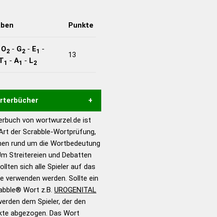
aben
Punkte
-
O
-
G
-
E
-
2
2
1
13
T
-
A
-
L
1
1
2
örterbücher
rbuch von wortwurzel.de ist
Hilfe eines semantischen
 Art der Scrabble-Wortprüfung,
s gute Anhaltspunkte zu
onen rund um die Wortbedeutung
ennung und Wortform, um die
Um Streitereien und Debatten
für das Scrabble-Spiel zu
llten sich alle Spieler auf das
 Turnier Scrabble-
ie verwenden werden. Sollte ein
rabble® Wort z.B.
UROGENITAL
erden dem Spieler, der den
en – Standardwerk in 12
nkte abgezogen. Das Wort
nden