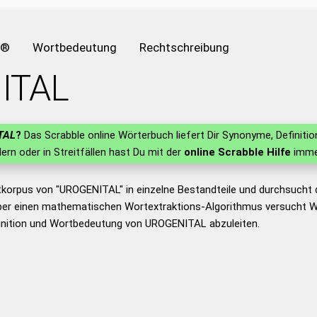
e®
Wortbedeutung
Rechtschreibung
ITAL
TAL
?
Das Scrabble online Wörterbuch liefert Dir Synonyme, Definit
hlern oder in Streitfällen hast Du mit der
online Scrabble Hilfe
immer
tkorpus von "UROGENITAL" in einzelne Bestandteile und durchsuch
er einen mathematischen Wortextraktions-Algorithmus versucht W
inition und Wortbedeutung von UROGENITAL abzuleiten.