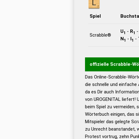
Spiel
Buchst
U
-
R
1
1
Scrabble®
N
-
I
-
1
1
offizielle Scrabble-W
Das Online-Scrabble-Wörte
Wortwurzel liefert mit 
die schnelle und einfache
Wortanalyse-Algorithmu
da es Dir auch Informati
Wortbedeutung, Worttr
von UROGENITAL liefert! 
Gültigkeit eines Wortes 
beim Spiel zu vermeiden, so
bestimmen!
zugelassene
Wörterbuch einigen, das s
Wörterbücher sind:
Mitspieler das gelegte Sc
zu Unrecht beanstandet, w
Dud
Protest vortrug, zehn Pu
Bä