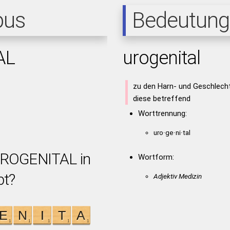
pus
Bedeutung
AL
urogenital
zu den Harn- und Geschlech
diese betreffend
Worttrennung:
uro·ge·ni·tal
 UROGENITAL in
Wortform:
bt?
Adjektiv Medizin