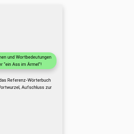
ionen und Wortbedeutungen
 "ein Ass im Ärmel"!
t das Referenz-Wörterbuch
ortwurzel, Aufschluss zur