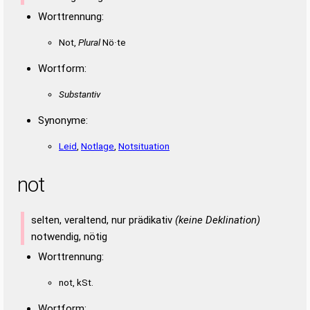
Worttrennung:
Not,
Plural
Nö·te
Wortform:
Substantiv
Synonyme:
Leid
,
Notlage
,
Notsituation
not
selten, veraltend, nur prädikativ
(keine Deklination)
notwendig, nötig
Worttrennung:
not, kSt.
Wortform: