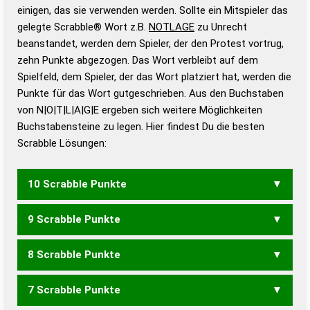
bestimmen!
zugelassene Turnier Scrabble-
einigen, das sie verwenden werden. Sollte ein Mitspieler das
Wörterbücher sind:
gelegte Scrabble® Wort z.B.
NOTLAGE
zu Unrecht
beanstandet, werden dem Spieler, der den Protest vortrug,
Duden – Standardwerk in 12 Bänden
zehn Punkte abgezogen. Das Wort verbleibt auf dem
Duden – Richtiges und gutes
Spielfeld, dem Spieler, der das Wort platziert hat, werden die
Deutsch
Punkte für das Wort gutgeschrieben. Aus den Buchstaben
von N|O|T|L|A|G|E ergeben sich weitere Möglichkeiten
Duden – Die deutsche Grammatik
Buchstabensteine zu legen. Hier findest Du die besten
Duden – Deutsches
Scrabble Lösungen:
Universalwörterbuch
10 Scrabble Punkte
9 Scrabble Punkte
TONLAGE
8 Scrabble Punkte
ANLOGT
GALONE
LEGATO
7 Scrabble Punkte
ANLOG
GALON
LOGEN
LONGE
ANGELT
ANLEGT
ETALON
GALTEN
LANGET
LANGTE
LAOTEN
NAGELT