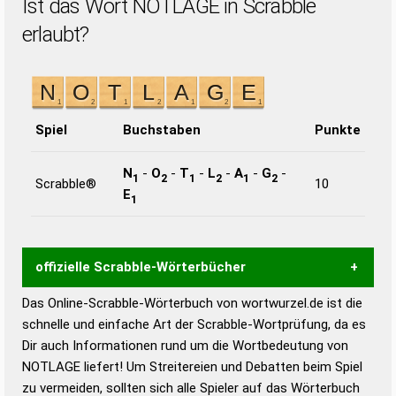
Ist das Wort NOTLAGE in Scrabble
erlaubt?
Spiel
Buchstaben
Punkte
N
-
O
-
T
-
L
-
A
-
G
-
1
2
1
2
1
2
Scrabble®
10
E
1
offizielle Scrabble-Wörterbücher
Das Online-Scrabble-Wörterbuch von wortwurzel.de ist die
Wortwurzel liefert mit Hilfe eines semantischen
schnelle und einfache Art der Scrabble-Wortprüfung, da es
Wortanalyse-Algorithmus gute Anhaltspunkte zu
Dir auch Informationen rund um die Wortbedeutung von
Wortbedeutung, Worttrennung und Wortform, um die
NOTLAGE liefert! Um Streitereien und Debatten beim Spiel
Gültigkeit eines Wortes für das Scrabble-Spiel zu
zu vermeiden, sollten sich alle Spieler auf das Wörterbuch