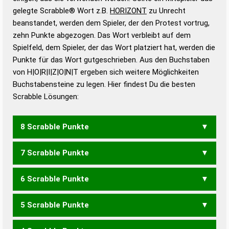
Wörterbücher sind:
gelegte Scrabble® Wort z.B.
HORIZONT
zu Unrecht
beanstandet, werden dem Spieler, der den Protest vortrug,
Duden – Standardwerk in 12 Bänden
zehn Punkte abgezogen. Das Wort verbleibt auf dem
Duden – Richtiges und gutes
Spielfeld, dem Spieler, der das Wort platziert hat, werden die
Deutsch
Punkte für das Wort gutgeschrieben. Aus den Buchstaben
von H|O|R|I|Z|O|N|T ergeben sich weitere Möglichkeiten
Duden – Die deutsche Grammatik
Buchstabensteine zu legen. Hier findest Du die besten
Duden – Deutsches
Scrabble Lösungen:
Universalwörterbuch
8 Scrabble Punkte
7 Scrabble Punkte
OZON
IHRZT
NOTIZ
6 Scrabble Punkte
ZOO
IHRZ
ITZO
ROTZ
ZORN
THRON
5 Scrabble Punkte
OHO
ZOT
HONT
HORN
HORT
IHRO
NOOR
RITZ
ROTH
THON
TORO
INTRO