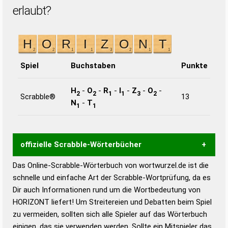
erlaubt?
Spiel
Buchstaben
Punkte
H
-
O
-
R
-
I
-
Z
-
O
-
2
2
1
1
3
2
Scrabble®
13
N
-
T
1
1
offizielle Scrabble-Wörterbücher
Das Online-Scrabble-Wörterbuch von wortwurzel.de ist die
Wortwurzel liefert mit Hilfe eines semantischen
schnelle und einfache Art der Scrabble-Wortprüfung, da es
Wortanalyse-Algorithmus gute Anhaltspunkte zu
Dir auch Informationen rund um die Wortbedeutung von
Wortbedeutung, Worttrennung und Wortform, um die
HORIZONT liefert! Um Streitereien und Debatten beim Spiel
Gültigkeit eines Wortes für das Scrabble-Spiel zu
zu vermeiden, sollten sich alle Spieler auf das Wörterbuch
bestimmen!
zugelassene Turnier Scrabble-
einigen, das sie verwenden werden. Sollte ein Mitspieler das