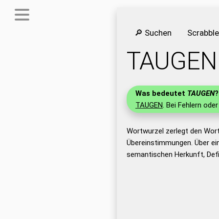
🔎 Suchen
Scrabbl
TAUGEN
Was bedeutet
TAUGEN
?
TAUGEN
. Bei Fehlern oder
Wortwurzel zerlegt den Wor
Übereinstimmungen. Über ei
semantischen Herkunft, Def