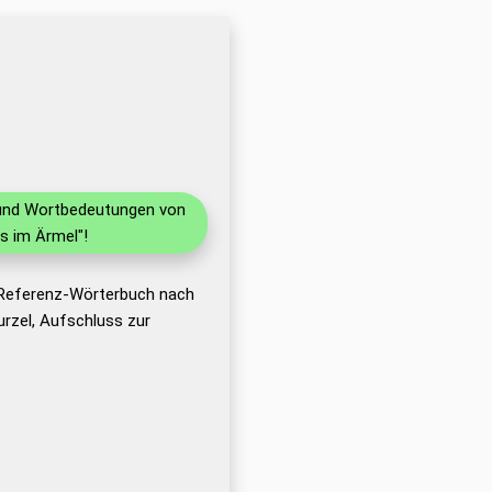
n und Wortbedeutungen von
s im Ärmel"!
 Referenz-Wörterbuch nach
rzel, Aufschluss zur