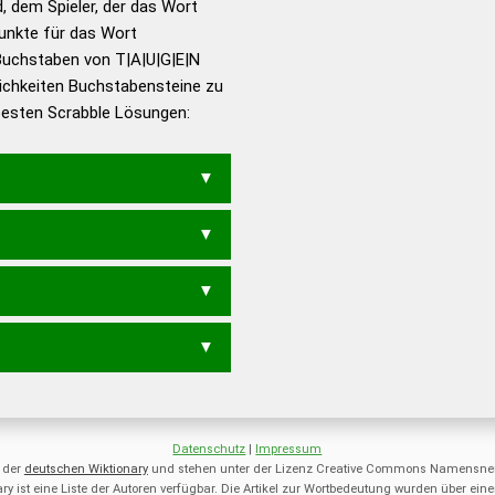
d, dem Spieler, der das Wort
en – Richtiges und gutes
Punkte für das Wort
utsch
Buchstaben von T|A|U|G|E|N
ichkeiten Buchstabensteine zu
en – Die deutsche Grammatik
 besten Scrabble Lösungen:
en – Deutsches
GENUA
GETAN
GUTEN
TAGEN
TANGE
E
GETU
GUTE
NAGE
NAGT
UEN
T
NAG
TAG
ANTE
AUEN
NAUE
TUE
TUN
UTA
UTE
Datenschutz
|
Impressum
 der
deutschen Wiktionary
und stehen unter der Lizenz Creative Commons Namensnen
ry ist eine Liste der Autoren verfügbar. Die Artikel zur Wortbedeutung wurden über 