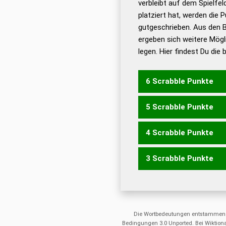
verbleibt auf dem Spielfel
Dud
platziert hat, werden die 
De
gutgeschrieben. Aus den 
ergeben sich weitere Mögl
Dud
legen. Hier findest Du die
Dud
Universalwörterbuch
6 Scrabble Punkte
5 Scrabble Punkte
AGENT
GAUEN
GENAU
NAGET
NAGTE
NUGAT
4 Scrabble Punkte
ENGT
GANT
GATE
GAU
TAGE
TANG
ANTUE
TA
3 Scrabble Punkte
ENG
GAT
GAU
GNU
GU
NUTE
TAUE
TUEN
TUNE
AUE
ETA
NET
NEU
NUT
Die Wortbedeutungen entstammen
Bedingungen 3.0 Unported. Bei Wiktiona