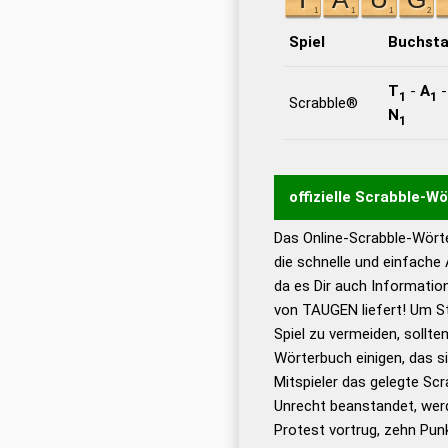
Spiel
Buchst
T
-
A
1
1
Scrabble®
N
1
offizielle Scrabble-W
Das Online-Scrabble-Wörte
Wortwurzel liefert mit 
die schnelle und einfache
Wortanalyse-Algorithmu
da es Dir auch Informati
Wortbedeutung, Worttr
von TAUGEN liefert! Um St
Gültigkeit eines Wortes 
Spiel zu vermeiden, sollten
bestimmen!
zugelassene
Wörterbuch einigen, das s
Wörterbücher sind:
Mitspieler das gelegte Sc
Unrecht beanstandet, werd
Dud
Protest vortrug, zehn Pu
Bä