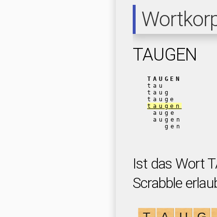
Wortkor
TAUGEN
TAUGEN
tau
taug
tauge
taugen
auge
augen
gen
Ist das Wort 
Scrabble erlau