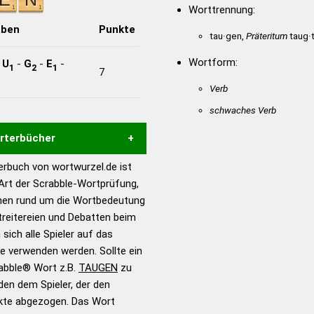
Worttrennung:
aben
Punkte
tau·gen,
Präteritum
taug·t
Wortform:
-
U
-
G
-
E
-
1
2
1
7
Verb
schwaches Verb
örterbücher
rbuch von wortwurzel.de ist
Hilfe eines semantischen
 Art der Scrabble-Wortprüfung,
s gute Anhaltspunkte zu
onen rund um die Wortbedeutung
ennung und Wortform, um die
reitereien und Debatten beim
für das Scrabble-Spiel zu
 sich alle Spieler auf das
 Turnier Scrabble-
ie verwenden werden. Sollte ein
rabble® Wort z.B.
TAUGEN
zu
en dem Spieler, der den
en – Standardwerk in 12
nkte abgezogen. Das Wort
nden