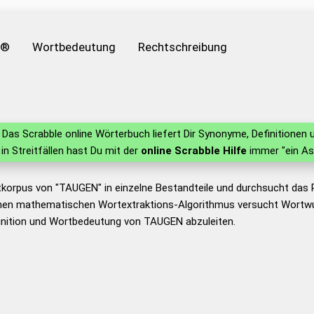
e®
Wortbedeutung
Rechtschreibung
Das Scrabble online Wörterbuch liefert Dir Synonyme, Definitione
 in Streitfällen hast Du mit der
online Scrabble Hilfe
immer "ein As
tkorpus von "TAUGEN" in einzelne Bestandteile und durchsucht das
nen mathematischen Wortextraktions-Algorithmus versucht Wortwu
inition und Wortbedeutung von TAUGEN abzuleiten.