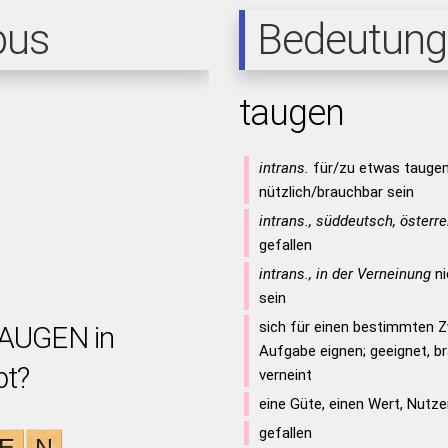
pus
Bedeutung
taugen
intrans.
für/zu etwas tauge
nützlich/brauchbar sein
intrans., süddeutsch, österr
gefallen
intrans., in der Verneinung
ni
sein
sich für einen bestimmten 
TAUGEN in
Aufgabe eignen; geeignet, b
bt?
verneint
eine Güte, einen Wert, Nutz
gefallen