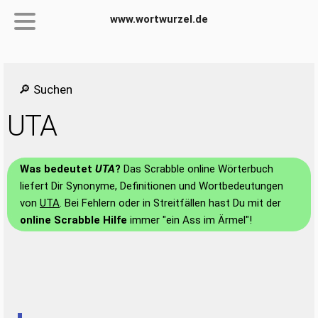
www.wortwurzel.de
🔎 Suchen
UTA
Was bedeutet
UTA
?
Das Scrabble online Wörterbuch
liefert Dir Synonyme, Definitionen und Wortbedeutungen
von
UTA
. Bei Fehlern oder in Streitfällen hast Du mit der
online Scrabble Hilfe
immer "ein Ass im Ärmel"!