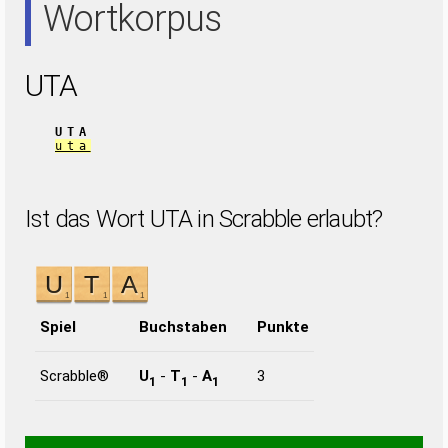
Wortkorpus
UTA
UTA
uta
Ist das Wort UTA in Scrabble erlaubt?
Spiel
Buchstaben
Punkte
Scrabble®
U
-
T
-
A
3
1
1
1