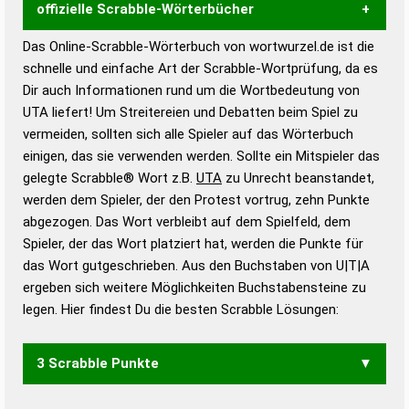
offizielle Scrabble-Wörterbücher
Das Online-Scrabble-Wörterbuch von wortwurzel.de ist die
Wortwurzel liefert mit Hilfe eines semantischen
schnelle und einfache Art der Scrabble-Wortprüfung, da es
Wortanalyse-Algorithmus gute Anhaltspunkte zu
Dir auch Informationen rund um die Wortbedeutung von
Wortbedeutung, Worttrennung und Wortform, um die
UTA liefert! Um Streitereien und Debatten beim Spiel zu
Gültigkeit eines Wortes für das Scrabble-Spiel zu
vermeiden, sollten sich alle Spieler auf das Wörterbuch
bestimmen!
zugelassene Turnier Scrabble-
einigen, das sie verwenden werden. Sollte ein Mitspieler das
Wörterbücher sind:
gelegte Scrabble® Wort z.B.
UTA
zu Unrecht beanstandet,
werden dem Spieler, der den Protest vortrug, zehn Punkte
Duden – Standardwerk in 12 Bänden
abgezogen. Das Wort verbleibt auf dem Spielfeld, dem
Duden – Richtiges und gutes
Spieler, der das Wort platziert hat, werden die Punkte für
Deutsch
das Wort gutgeschrieben. Aus den Buchstaben von U|T|A
ergeben sich weitere Möglichkeiten Buchstabensteine zu
Duden – Die deutsche Grammatik
legen. Hier findest Du die besten Scrabble Lösungen:
Duden – Deutsches
Universalwörterbuch
3 Scrabble Punkte