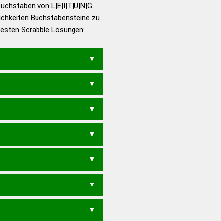
utsch
uchstaben von L|E|I|T|U|N|G
ichkeiten Buchstabensteine zu
en – Die deutsche Grammatik
 besten Scrabble Lösungen:
en – Deutsches
N
GLUTIN
LUGTEN
TILGEN
LN
IGELT
LEUGN
LIEGT
LIGEN
UGTE
LUNGE
NIGEL
TILGE
UT
IGEL
IGLE
IGLU
LEGI
LUGT
TILG
GUTEN
LEINT
ENGT
GEIN
GEIT
GETU
GIEN
EIG
TEIG
TEIL
ULEN
NU
GUT
LET
LEU
ULI
EINT