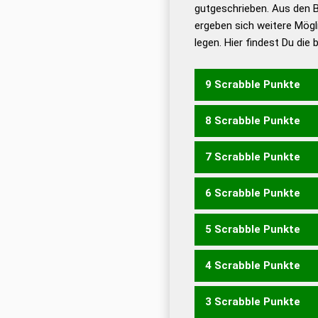
De
gutgeschrieben. Aus den B
ergeben sich weitere Mögl
Dud
legen. Hier findest Du die
Dud
Universalwörterbuch
9 Scrabble Punkte
8 Scrabble Punkte
TEILUNG
7 Scrabble Punkte
EILGUT
GENTIL
GLUTE
TINGEL
TINGLE
UNGEIL
6 Scrabble Punkte
GEILT
GILET
GLEIT
IGE
LINGE
LUGEN
LUGET
L
5 Scrabble Punkte
LUTEIN
EGLI
GEIL
GELT
GILT
GL
LEGT
LENG
LIEG
LUGE
4 Scrabble Punkte
LUNTE
NEIGT
GEL
LEG
LUG
EIGN
EILT
GUTE
INGE
LEIN
LIEN
N
3 Scrabble Punkte
EIL
ENG
GEI
GEN
GIN
G