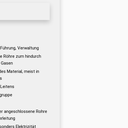
 Führung, Verwaltung
he Röhre zum hindurch
r Gasen
des Material, meist in
s
 Leitens
sgruppe
er angeschlossene Rohre
rleitung
sonders Elektrizität