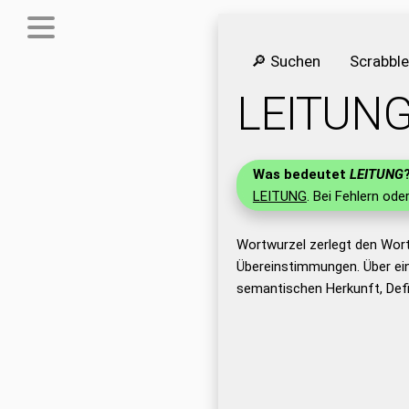
🔎 Suchen
Scrabbl
LEITUN
Was bedeutet
LEITUNG
LEITUNG
. Bei Fehlern ode
Wortwurzel zerlegt den Wor
Übereinstimmungen. Über ei
semantischen Herkunft, Def