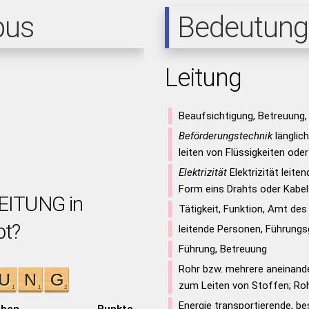
pus
Bedeutung
Leitung
Beaufsichtigung, Betreuung,
Beförderungstechnik
länglic
leiten von Flüssigkeiten ode
Elektrizität
Elektrizität leiten
Form eins Drahts oder Kabel
LEITUNG in
Tätigkeit, Funktion, Amt des
bt?
leitende Personen, Führung
Führung, Betreuung
Rohr bzw. mehrere aneinand
zum Leiten von Stoffen; Roh
Energie transportierende, be
aben
Punkte