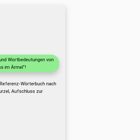
n und Wortbedeutungen von
s im Ärmel"!
s Referenz-Wörterbuch nach
rzel, Aufschluss zur