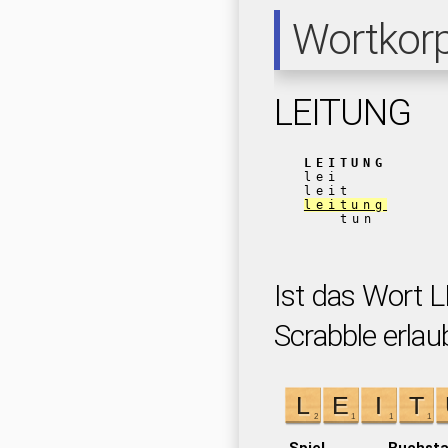
Wortkor
LEITUNG
LEITUNG
lei
leit
leitung
tun
Ist das Wort 
Scrabble erlau
Spiel
Buchst