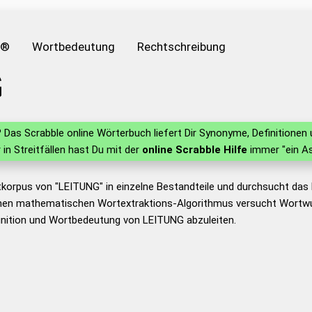
e®
Wortbedeutung
Rechtschreibung
G
?
Das Scrabble online Wörterbuch liefert Dir Synonyme, Definitione
r in Streitfällen hast Du mit der
online Scrabble Hilfe
immer "ein As
tkorpus von "LEITUNG" in einzelne Bestandteile und durchsucht da
nen mathematischen Wortextraktions-Algorithmus versucht Wortwu
inition und Wortbedeutung von LEITUNG abzuleiten.