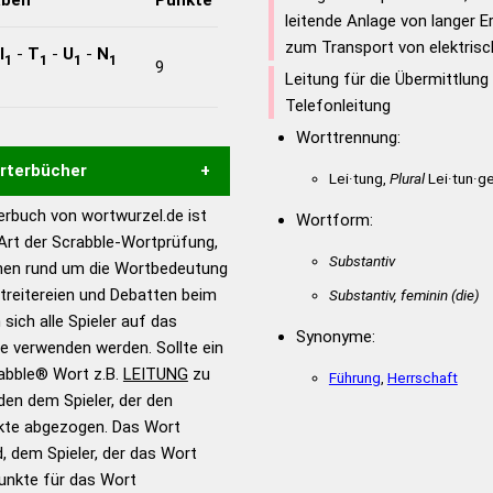
leitende Anlage von langer E
zum Transport von elektri
I
-
T
-
U
-
N
1
1
1
1
9
Leitung für die Übermittlung 
Telefonleitung
Worttrennung:
örterbücher
Lei·tung,
Plural
Lei·tun·g
rbuch von wortwurzel.de ist
Wortform:
Hilfe eines semantischen
 Art der Scrabble-Wortprüfung,
s gute Anhaltspunkte zu
Substantiv
onen rund um die Wortbedeutung
ennung und Wortform, um die
treitereien und Debatten beim
Substantiv, feminin
(die)
für das Scrabble-Spiel zu
 sich alle Spieler auf das
 Turnier Scrabble-
Synonyme:
ie verwenden werden. Sollte ein
rabble® Wort z.B.
LEITUNG
zu
Führung
,
Herrschaft
en dem Spieler, der den
en – Standardwerk in 12
nkte abgezogen. Das Wort
nden
d, dem Spieler, der das Wort
en – Richtiges und gutes
Punkte für das Wort