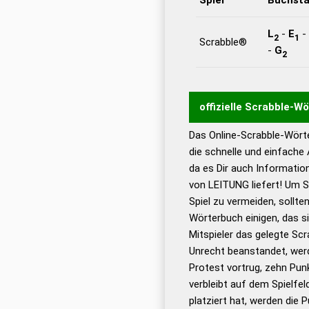
L
-
E
-
2
1
Scrabble®
-
G
2
offizielle Scrabble-W
Das Online-Scrabble-Wörte
Wortwurzel liefert mit 
die schnelle und einfache
Wortanalyse-Algorithmu
da es Dir auch Informati
Wortbedeutung, Worttr
von LEITUNG liefert! Um S
Gültigkeit eines Wortes 
Spiel zu vermeiden, sollten
bestimmen!
zugelassene
Wörterbuch einigen, das s
Wörterbücher sind:
Mitspieler das gelegte Sc
Unrecht beanstandet, werd
Dud
Protest vortrug, zehn Pu
Bä
verbleibt auf dem Spielfel
Dud
platziert hat, werden die 