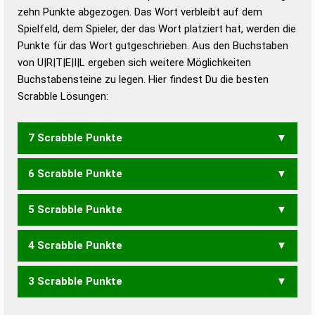
zehn Punkte abgezogen. Das Wort verbleibt auf dem
Duden – Richtiges und gutes
Spielfeld, dem Spieler, der das Wort platziert hat, werden die
Deutsch
Punkte für das Wort gutgeschrieben. Aus den Buchstaben
von U|R|T|E|I|L ergeben sich weitere Möglichkeiten
Duden – Die deutsche Grammatik
Buchstabensteine zu legen. Hier findest Du die besten
Duden – Deutsches
Scrabble Lösungen:
Universalwörterbuch
7 Scrabble Punkte
6 Scrabble Punkte
RUTILE
5 Scrabble Punkte
LITER
RUTIL
TRIEL
4 Scrabble Punkte
EILT
ILER
LEIT
LURE
RELI
UTERI
3 Scrabble Punkte
LEI
LET
LEU
RTL
ULI
URL
ETUI
REIT
REUT
RIET
RITE
RUTE
TIER
TREU