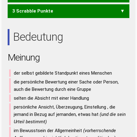
3 Scrabble Punkte
ENG
GEI
GEN
GIN
GNU
NEIN
NEUN
NEU
NIE
UNI
Bedeutung
Meinung
der selbst gebildete Standpunkt eines Menschen
die persönliche Bewertung einer Sache oder Person,
auch die Bewertung durch eine Gruppe
selten die Absicht mit einer Handlung
persönliche Ansicht, Überzeugung, Einstellung , die
jemand in Bezug auf jemanden, etwas hat
(und die sein
Urteil bestimmt)
im Bewusstsein der Allgemeinheit
(vorherrschende