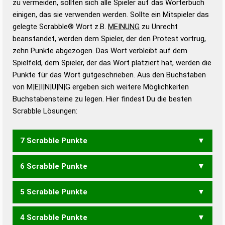
zu vermeiden, sollten sich alle Spieler auf das Wörterbuch
bestimmen!
zugelassene Turnier Scrabble-
einigen, das sie verwenden werden. Sollte ein Mitspieler das
Wörterbücher sind:
gelegte Scrabble® Wort z.B.
MEINUNG
zu Unrecht
beanstandet, werden dem Spieler, der den Protest vortrug,
Duden – Standardwerk in 12 Bänden
zehn Punkte abgezogen. Das Wort verbleibt auf dem
Duden – Richtiges und gutes
Spielfeld, dem Spieler, der das Wort platziert hat, werden die
Deutsch
Punkte für das Wort gutgeschrieben. Aus den Buchstaben
von M|E|I|N|U|N|G ergeben sich weitere Möglichkeiten
Duden – Die deutsche Grammatik
Buchstabensteine zu legen. Hier findest Du die besten
Duden – Deutsches
Scrabble Lösungen:
Universalwörterbuch
7 Scrabble Punkte
6 Scrabble Punkte
MENG
MINEN
MINNE
NUMEN
GENUIN
5 Scrabble Punkte
MENU
MINE
MUNI
4 Scrabble Punkte
EMU
EIGN
GEIN
GIEN
INGE
NEIG
ENNUI