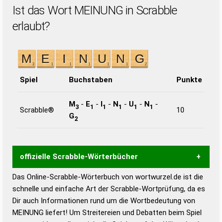
Ist das Wort MEINUNG in Scrabble
erlaubt?
Spiel
Buchstaben
Punkte
M
-
E
-
I
-
N
-
U
-
N
-
3
1
1
1
1
1
Scrabble®
10
G
2
offizielle Scrabble-Wörterbücher
Das Online-Scrabble-Wörterbuch von wortwurzel.de ist die
Wortwurzel liefert mit Hilfe eines semantischen
schnelle und einfache Art der Scrabble-Wortprüfung, da es
Wortanalyse-Algorithmus gute Anhaltspunkte zu
Dir auch Informationen rund um die Wortbedeutung von
Wortbedeutung, Worttrennung und Wortform, um die
MEINUNG liefert! Um Streitereien und Debatten beim Spiel
Gültigkeit eines Wortes für das Scrabble-Spiel zu