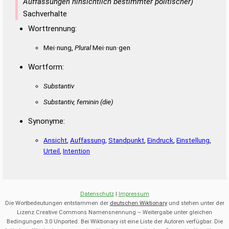
Auffassungen hinsichtlich bestimmter politischer)
Sachverhalte
Worttrennung:
Mei·nung,
Plural
Mei·nun·gen
Wortform:
Substantiv
Substantiv, feminin
(die)
Synonyme:
Ansicht
,
Auffassung
,
Standpunkt
,
Eindruck
,
Einstellung
,
Urteil
,
Intention
Datenschutz
|
Impressum
Die Wortbedeutungen entstammen der
deutschen Wiktionary
und stehen unter der
Lizenz Creative Commons Namensnennung – Weitergabe unter gleichen
Bedingungen 3.0 Unported. Bei Wiktionary ist eine Liste der Autoren verfügbar. Die