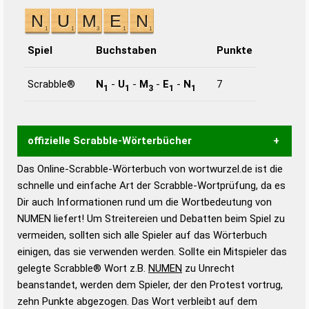
Spiel
Buchstaben
Punkte
Scrabble®
N
-
U
-
M
-
E
-
N
7
1
1
3
1
1
offizielle Scrabble-Wörterbücher
Das Online-Scrabble-Wörterbuch von wortwurzel.de ist die
Wortwurzel liefert mit Hilfe eines semantischen
schnelle und einfache Art der Scrabble-Wortprüfung, da es
Wortanalyse-Algorithmus gute Anhaltspunkte zu
Dir auch Informationen rund um die Wortbedeutung von
Wortbedeutung, Worttrennung und Wortform, um die
NUMEN liefert! Um Streitereien und Debatten beim Spiel zu
Gültigkeit eines Wortes für das Scrabble-Spiel zu
vermeiden, sollten sich alle Spieler auf das Wörterbuch
bestimmen!
zugelassene Turnier Scrabble-
einigen, das sie verwenden werden. Sollte ein Mitspieler das
Wörterbücher sind:
gelegte Scrabble® Wort z.B.
NUMEN
zu Unrecht
beanstandet, werden dem Spieler, der den Protest vortrug,
Duden – Standardwerk in 12 Bänden
zehn Punkte abgezogen. Das Wort verbleibt auf dem