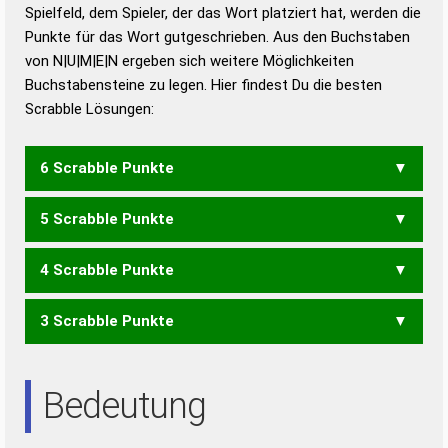
Duden – Richtiges und gutes
Spielfeld, dem Spieler, der das Wort platziert hat, werden die
Deutsch
Punkte für das Wort gutgeschrieben. Aus den Buchstaben
von N|U|M|E|N ergeben sich weitere Möglichkeiten
Duden – Die deutsche Grammatik
Buchstabensteine zu legen. Hier findest Du die besten
Duden – Deutsches
Scrabble Lösungen:
Universalwörterbuch
6 Scrabble Punkte
5 Scrabble Punkte
MENU
4 Scrabble Punkte
EMU
3 Scrabble Punkte
NEUN
NEU
NUN
Bedeutung