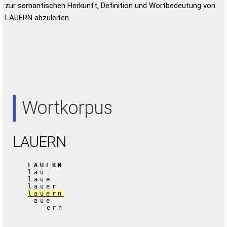
zur semantischen Herkunft, Definition und Wortbedeutung von
LAUERN abzuleiten.
Wortkorpus
LAUERN
LAUERN
lau
laue
lauer
lauern
aue
ern