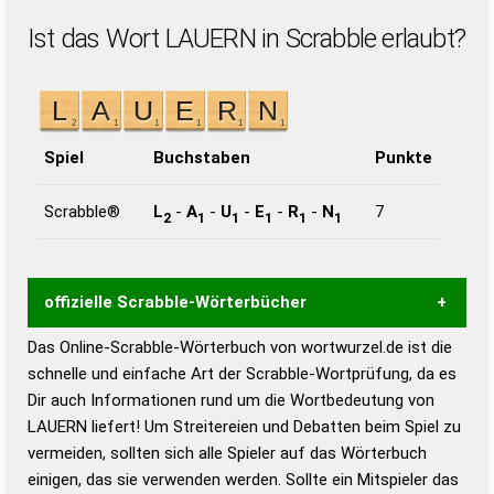
Ist das Wort LAUERN in Scrabble erlaubt?
Spiel
Buchstaben
Punkte
Scrabble®
L
-
A
-
U
-
E
-
R
-
N
7
2
1
1
1
1
1
offizielle Scrabble-Wörterbücher
Das Online-Scrabble-Wörterbuch von wortwurzel.de ist die
Wortwurzel liefert mit Hilfe eines semantischen
schnelle und einfache Art der Scrabble-Wortprüfung, da es
Wortanalyse-Algorithmus gute Anhaltspunkte zu
Dir auch Informationen rund um die Wortbedeutung von
Wortbedeutung, Worttrennung und Wortform, um die
LAUERN liefert! Um Streitereien und Debatten beim Spiel zu
Gültigkeit eines Wortes für das Scrabble-Spiel zu
vermeiden, sollten sich alle Spieler auf das Wörterbuch
bestimmen!
zugelassene Turnier Scrabble-
einigen, das sie verwenden werden. Sollte ein Mitspieler das