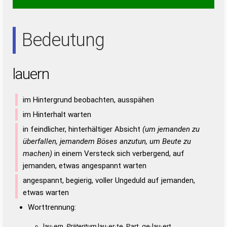
RAUN
RUNE
URAN
UREN
URNE
ARE
NEU
NUR
RAN
RAU
REN
REU
RUN
URE
Bedeutung
lauern
im Hintergrund beobachten, ausspähen
im Hinterhalt warten
in feindlicher, hinterhältiger Absicht
(um jemanden zu
überfallen, jemandem Böses anzutun, um Beute zu
machen)
in einem Versteck sich verbergend, auf
jemanden, etwas angespannt warten
angespannt, begierig, voller Ungeduld auf jemanden,
etwas warten
Worttrennung:
lau·ern,
Präteritum
lau·er·te, Part. ge·lau·ert