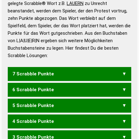
Wörterbücher sind:
gelegte Scrabble® Wort z.B.
LAUERN
zu Unrecht
beanstandet, werden dem Spieler, der den Protest vortrug,
Duden – Standardwerk in 12 Bänden
zehn Punkte abgezogen. Das Wort verbleibt auf dem
Duden – Richtiges und gutes
Spielfeld, dem Spieler, der das Wort platziert hat, werden die
Deutsch
Punkte für das Wort gutgeschrieben. Aus den Buchstaben
von L|A|U|E|R|N ergeben sich weitere Möglichkeiten
Duden – Die deutsche Grammatik
Buchstabensteine zu legen. Hier findest Du die besten
Duden – Deutsches
Scrabble Lösungen:
Universalwörterbuch
7 Scrabble Punkte
6 Scrabble Punkte
LUNARE
NEURAL
UNREAL
5 Scrabble Punkte
AULEN
LAREN
LAUEN
LAUNE
LAURE
LUNAR
LUREN
RENAL
4 Scrabble Punkte
AULE
EARL
ELAN
LERN
LURE
REAL
ULAN
ULEN
AUREN
RAUEN
RAUNE
3 Scrabble Punkte
ALE
ALU
AUL
LAR
LEU
URL
AREN
AUEN
NAUE
RAUE