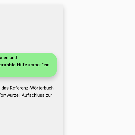
ionen und
crabble Hilfe
immer "ein
t das Referenz-Wörterbuch
ortwurzel, Aufschluss zur