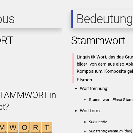
pus
Bedeutung
RT
Stammwort
Linguistik Wort, das das Gru
bildet, von dem aus also Abl
Kompositum, Komposita geb
Etymon
Worttrennung:
 STAMMWORT in
Stamm·wort,
Plural
Stamm
bt?
Wortform:
Substantiv
Substantiv, Neutrum
(das)