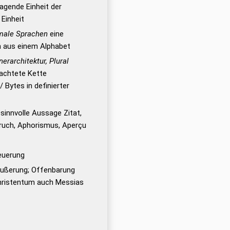
agende Einheit der
Einheit
rmale Sprachen
eine
n aus einem Alphabet
rarchitektur, Plural
rachtete Kette
 Bytes in definierter
sinnvolle Aussage Zitat,
ruch, Aphorismus, Aperçu
teuerung
Äußerung; Offenbarung
 Christentum auch Messias