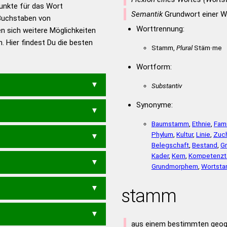
en – Richtiges und gutes
Punkte für das Wort
utsch
Semantik
Grundwort einer W
Buchstaben von
Worttrennung:
n sich weitere Möglichkeiten
en – Die deutsche Grammatik
. Hier findest Du die besten
en – Deutsches
Stamm,
Plural
Stäm·me
Wortform:
Substantiv
Synonyme:
Baumstamm
,
Ethnie
,
Fami
Phylum
,
Kultur
,
Linie
,
Zuch
Belegschaft
,
Bestand
,
G
Kader
,
Kern
,
Kompetenz
RAMM
ORTSAMT
Grundmorphem
,
Wortst
T
MORAST
STROMA
stamm
MORS
AROMS
ATMOS
aus einem bestimmten geog