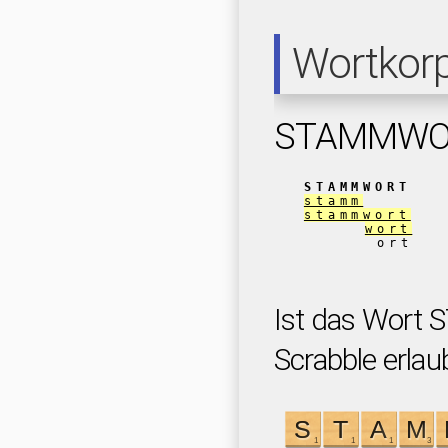
Wortkor
STAMMWO
STAMMWORT
stamm
stammwort
wort
ort
Ist das Wort
Scrabble erlau