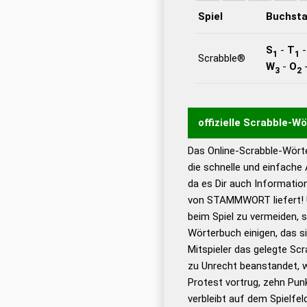
Spiel
Buchst
S
-
T
1
1
Scrabble®
W
-
O
3
2
offizielle Scrabble-W
Das Online-Scrabble-Wörte
Wortwurzel liefert mit 
die schnelle und einfache
Wortanalyse-Algorithmu
da es Dir auch Informati
Wortbedeutung, Worttr
von STAMMWORT liefert! U
Gültigkeit eines Wortes 
beim Spiel zu vermeiden, so
bestimmen!
zugelassene
Wörterbuch einigen, das s
Wörterbücher sind:
Mitspieler das gelegte Sc
zu Unrecht beanstandet, w
Dud
Protest vortrug, zehn Pu
Bä
verbleibt auf dem Spielfel