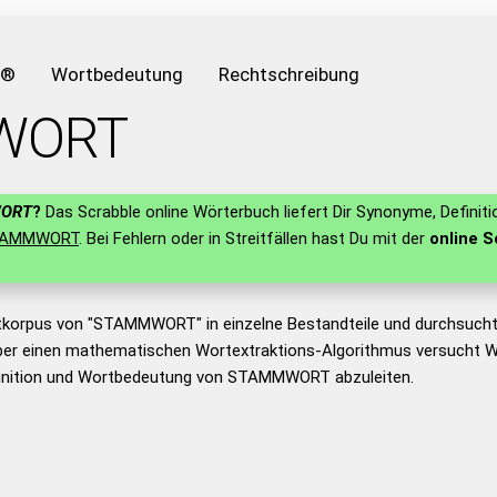
e®
Wortbedeutung
Rechtschreibung
WORT
ORT
?
Das Scrabble online Wörterbuch liefert Dir Synonyme, Definit
TAMMWORT
. Bei Fehlern oder in Streitfällen hast Du mit der
online S
tkorpus von "STAMMWORT" in einzelne Bestandteile und durchsuch
er einen mathematischen Wortextraktions-Algorithmus versucht W
finition und Wortbedeutung von STAMMWORT abzuleiten.