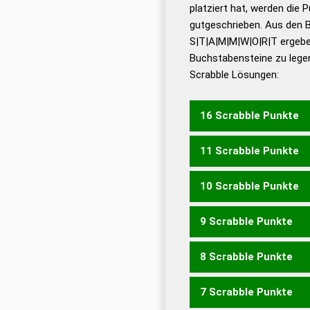
Dud
platziert hat, werden die 
De
gutgeschrieben. Aus den 
S|T|A|M|M|W|O|R|T ergebe
Dud
Buchstabensteine zu legen
Dud
Scrabble Lösungen:
Universalwörterbuch
16 Scrabble Punkte
11 Scrabble Punkte
WORTSTAMM
10 Scrabble Punkte
STRAMMT
9 Scrabble Punkte
RAMMST
STAMMT
ST
8 Scrabble Punkte
RAMMS
RAMMT
WAMS
7 Scrabble Punkte
RAMM
WAMS
WARM
A