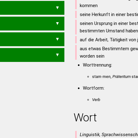
STOMA
STORM
STOWT
kommen
O
ATOM
MOAR
MOAS
MORA
seine Herkunft in einer bes
AS
ROMA
ROMS
SOMA
seinen Ursprung in einer be
MART
TRAMS
WARST
OM
AMTS
ARMS
MARS
bestimmten Umstand haben
R
AM
WART
WATT
TAROS
TROST
auf die Arbeit, Tätigkeit v
AS
WAT
ORTS
ROSA
ROST
A
TARO
TORS
TORT
TOST
aus etwas Bestimmtem gewo
R
TOS
TOT
RAST
RATS
worden sein
T
Worttrennung:
TAT
stam·men,
Präteritum
sta
Wortform:
Verb
Wort
Linguistik, Sprachwissensch