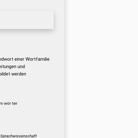
ndwort einer Wortfamilie
eitungen und
ildet werden
·wör·ter
Sprachwissenschaft