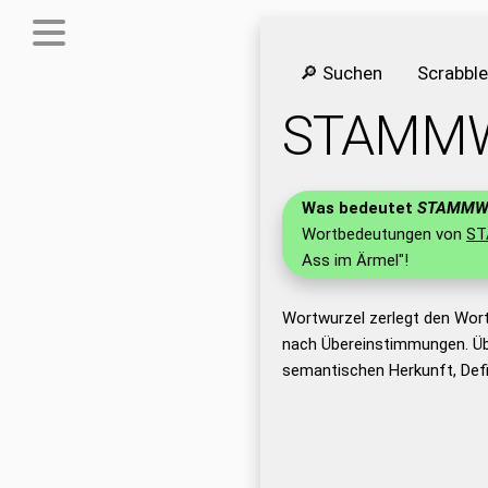
🔎 Suchen
Scrabbl
STAMM
Was bedeutet
STAMMW
Wortbedeutungen von
S
Ass im Ärmel"!
Wortwurzel zerlegt den Wor
nach Übereinstimmungen. Üb
semantischen Herkunft, De