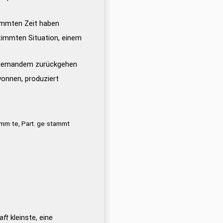
timmten Zeit haben
stimmten Situation, einem
on jemandem zurückgehen
nnen, produziert
mm·te, Part. ge·stammt
aft
kleinste, eine