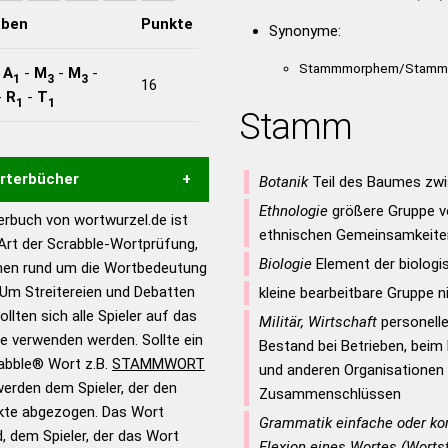
aben
Punkte
Synonyme:
Stammmorphem/Stamm
-
A
-
M
-
M
-
1
3
3
16
-
R
-
T
1
1
Stamm
örterbücher
Botanik
Teil des Baumes zwi
Ethnologie
größere Gruppe 
rbuch von wortwurzel.de ist
Hilfe eines semantischen
ethnischen Gemeinsamkeite
 Art der Scrabble-Wortprüfung,
s gute Anhaltspunkte zu
Biologie
Element der biolog
onen rund um die Wortbedeutung
ennung und Wortform, um die
m Streitereien und Debatten
kleine bearbeitbare Gruppe 
für das Scrabble-Spiel zu
llten sich alle Spieler auf das
Militär, Wirtschaft
personelle
 Turnier Scrabble-
ie verwenden werden. Sollte ein
Bestand bei Betrieben, beim M
rabble® Wort z.B.
STAMMWORT
und anderen Organisatione
erden dem Spieler, der den
en – Standardwerk in 12
Zusammenschlüssen
nkte abgezogen. Das Wort
nden
Grammatik einfache oder ko
d, dem Spieler, der das Wort
Flexion eines Wortes (Wort