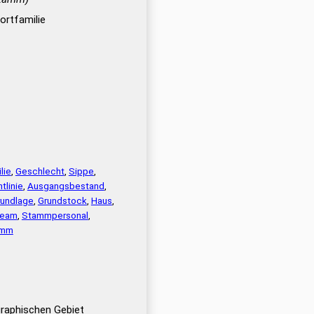
ortfamilie
lie
,
Geschlecht
,
Sippe
,
tlinie
,
Ausgangsbestand
,
rundlage
,
Grundstock
,
Haus
,
team
,
Stammpersonal
,
amm
raphischen Gebiet