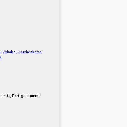
m
,
Vokabel
,
Zeichenkette
,
h
mm·te, Part. ge·stammt