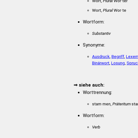
Wort,
Plural
Wör·ter
Wort,
Plural
Wor·te
Wortform:
Substantiv
Synonyme:
Ausdruck
,
Begriff
,
Lexe
Binärwort
,
Losung
,
Spruc
⇒ siehe auch:
Worttrennung:
stam·men,
Präteritum
sta
Wortform:
Verb