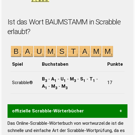
stamm
Ist das Wort BAUMSTAMM in Scrabble
erlaubt?
Spiel
Buchstaben
Punkte
B
-
A
-
U
-
M
-
S
-
T
-
3
1
1
3
1
1
Scrabble®
17
A
-
M
-
M
1
3
3
offizielle Scrabble-Wörterbücher
Das Online-Scrabble-Wörterbuch von wortwurzel.de ist die
Wortwurzel liefert mit Hilfe eines semantischen
schnelle und einfache Art der Scrabble-Wortprüfung, da es
Wortanalyse-Algorithmus gute Anhaltspunkte zu