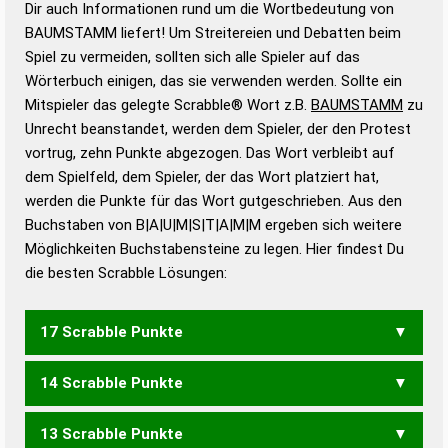
Dir auch Informationen rund um die Wortbedeutung von
Wortbedeutung, Worttrennung und Wortform, um die
BAUMSTAMM liefert! Um Streitereien und Debatten beim
Gültigkeit eines Wortes für das Scrabble-Spiel zu
Spiel zu vermeiden, sollten sich alle Spieler auf das
bestimmen!
zugelassene Turnier Scrabble-
Wörterbuch einigen, das sie verwenden werden. Sollte ein
Wörterbücher sind:
Mitspieler das gelegte Scrabble® Wort z.B.
BAUMSTAMM
zu
Unrecht beanstandet, werden dem Spieler, der den Protest
Duden – Standardwerk in 12 Bänden
vortrug, zehn Punkte abgezogen. Das Wort verbleibt auf
Duden – Richtiges und gutes
dem Spielfeld, dem Spieler, der das Wort platziert hat,
Deutsch
werden die Punkte für das Wort gutgeschrieben. Aus den
Buchstaben von B|A|U|M|S|T|A|M|M ergeben sich weitere
Duden – Die deutsche Grammatik
Möglichkeiten Buchstabensteine zu legen. Hier findest Du
Duden – Deutsches
die besten Scrabble Lösungen:
Universalwörterbuch
17 Scrabble Punkte
14 Scrabble Punkte
STAMMBAUM
13 Scrabble Punkte
MASTBAUM