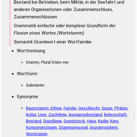
Bestand bei Betrieben, beim Militär, in der Seefahrt und
anderen Organisationen oder Zusammenschluss,
Zusammenschlüssen
Grammatik einfache oder komplexe Grundform der
Flexion eines Wortes (Wortstamm)
Semantik
Grundwort einer Wortfamilie
Worttrennung:
Stamm,
Plural
Stäm·me
Wortform:
Substantiv
Synonyme:
Baumstamm
,
Ethnie
,
Familie
,
Geschlecht
,
Sippe
,
Phylum
,
Kultur
,
Linie
,
Zuchtlinie
,
Ausgangsbestand
,
Belegschaft
,
Bestand
,
Grundlage
,
Grundstock
,
Haus
,
Kader
,
Kern
,
Kompetenzteam
,
Stammpersonal
,
Grundmorphem
,
Wortstamm