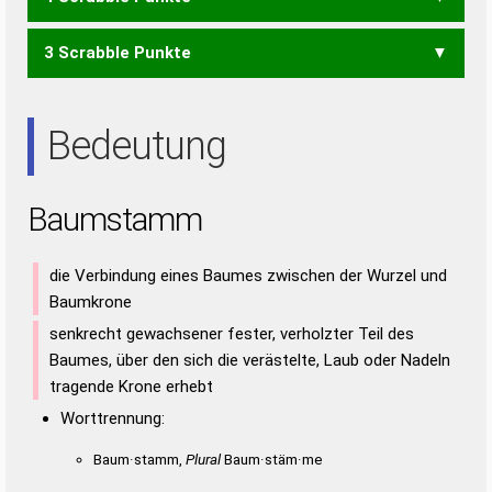
ABA
ABT
AMT
BAT
BUS
MAU
MUS
MUT
SAM
SUB
TAB
3 Scrabble Punkte
AAST
ASTA
SAAT
SAUT
STAU
TAUS
UTAS
AAS
AST
AUA
AUS
SAU
TAU
TUS
USA
UTA
Bedeutung
Baumstamm
die Verbindung eines Baumes zwischen der Wurzel und
Baumkrone
senkrecht gewachsener fester, verholzter Teil des
Baumes, über den sich die verästelte, Laub oder Nadeln
tragende Krone erhebt
Worttrennung:
Baum·stamm,
Plural
Baum·stäm·me