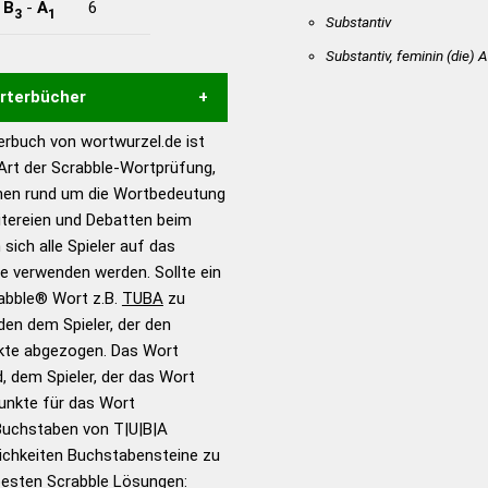
-
B
-
A
6
3
1
Substantiv
Substantiv, feminin
(die)
A
örterbücher
rbuch von wortwurzel.de ist
Hilfe eines semantischen
 Art der Scrabble-Wortprüfung,
s gute Anhaltspunkte zu
onen rund um die Wortbedeutung
ennung und Wortform, um die
itereien und Debatten beim
für das Scrabble-Spiel zu
 sich alle Spieler auf das
 Turnier Scrabble-
ie verwenden werden. Sollte ein
rabble® Wort z.B.
TUBA
zu
en dem Spieler, der den
en – Standardwerk in 12
nkte abgezogen. Das Wort
nden
d, dem Spieler, der das Wort
en – Richtiges und gutes
Punkte für das Wort
utsch
Buchstaben von T|U|B|A
ichkeiten Buchstabensteine zu
en – Die deutsche Grammatik
 besten Scrabble Lösungen: