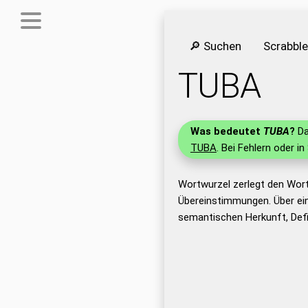
🔎 Suchen
Scrabbl
TUBA
Was bedeutet
TUBA
?
Da
TUBA
. Bei Fehlern oder in
Wortwurzel zerlegt den Wor
Übereinstimmungen. Über ei
semantischen Herkunft, Def