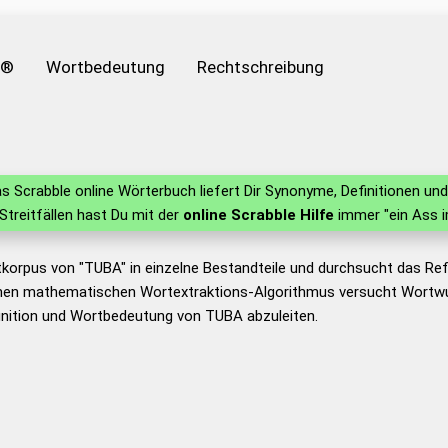
e®
Wortbedeutung
Rechtschreibung
s Scrabble online Wörterbuch liefert Dir Synonyme, Definitionen u
 Streitfällen hast Du mit der
online Scrabble Hilfe
immer "ein Ass i
tkorpus von "TUBA" in einzelne Bestandteile und durchsucht das R
nen mathematischen Wortextraktions-Algorithmus versucht Wortwu
inition und Wortbedeutung von TUBA abzuleiten.