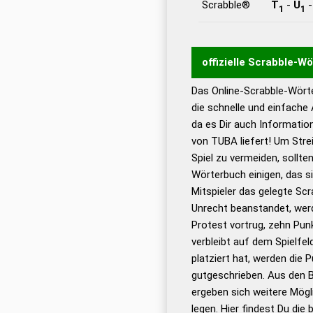
Scrabble®
T
-
U
1
1
offizielle Scrabble-W
Das Online-Scrabble-Wörte
Wortwurzel liefert mit 
die schnelle und einfache
Wortanalyse-Algorithmu
da es Dir auch Informati
Wortbedeutung, Worttr
von TUBA liefert! Um Stre
Gültigkeit eines Wortes 
Spiel zu vermeiden, sollten
bestimmen!
zugelassene
Wörterbuch einigen, das s
Wörterbücher sind:
Mitspieler das gelegte Sc
Unrecht beanstandet, werd
Dud
Protest vortrug, zehn Pu
Bä
verbleibt auf dem Spielfel
Dud
platziert hat, werden die 
De
gutgeschrieben. Aus den 
ergeben sich weitere Mögl
Dud
legen. Hier findest Du die