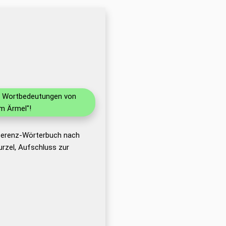
nd Wortbedeutungen von
m Ärmel"!
eferenz-Wörterbuch nach
rzel, Aufschluss zur