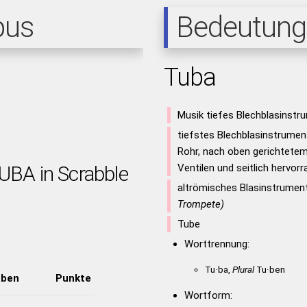
pus
Bedeutung
Tuba
Musik tiefes Blechblasinstr
tiefstes Blechblasinstrume
Rohr, nach oben gerichtetem 
TUBA in Scrabble
Ventilen und seitlich hervo
altrömisches Blasinstrumen
Trompete)
Tube
Worttrennung:
Tu·ba,
Plural
Tu·ben
aben
Punkte
Wortform: