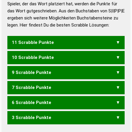
Duden – Richtiges und gutes
Spieler, der das Wort platziert hat, werden die Punkte für
Deutsch
das Wort gutgeschrieben. Aus den Buchstaben von S|I|P|P|E
ergeben sich weitere Möglichkeiten Buchstabensteine zu
Duden – Die deutsche Grammatik
legen. Hier findest Du die besten Scrabble Lösungen:
Duden – Deutsches
Universalwörterbuch
11 Scrabble Punkte
10 Scrabble Punkte
PIEPS
9 Scrabble Punkte
PEPS
PIEP
PIPE
PIPS
7 Scrabble Punkte
PEP
6 Scrabble Punkte
PIES
SPEI
SPIE
3 Scrabble Punkte
PES
PIE
PIS
PSI