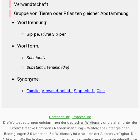
Verwandtschaft
Gruppe von Tieren oder Pflanzen gleicher Abstammung
Worttrennung:
Sip·pe,
Plural
Sip·pen
Wortform:
Substantiv
Substantiv, feminin
(die)
Synonyme:
Familie
,
Verwandtschaft
,
Sippschaft
,
Clan
Datenschutz
|
Impressum
Die Wortbedeutungen entstammen der
deutschen Wiktionary
und stehen unter der
Lizenz Creative Commons Namensnennung – Weitergabe unter gleichen
Bedingungen 3.0 Unported. Bei Wiktionary ist eine Liste der Autoren verfügbar. Die
Artikel zur Wortbedeutung wurden über einen semantischen Computer-Algorithmus