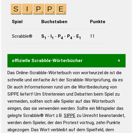
Spiel
Buchstaben
Punkte
Scrabble®
S
-
I
-
P
-
P
-
E
11
1
1
4
4
1
offizielle Scrabble-Wörterbücher
Das Online-Scrabble-Wörterbuch von wortwurzel.de ist die
Wortwurzel liefert mit Hilfe eines semantischen
schnelle und einfache Art der Scrabble-Wortprüfung, da es
Wortanalyse-Algorithmus gute Anhaltspunkte zu
Dir auch Informationen rund um die Wortbedeutung von
Wortbedeutung, Worttrennung und Wortform, um die
SIPPE liefert! Um Streitereien und Debatten beim Spiel zu
Gültigkeit eines Wortes für das Scrabble-Spiel zu
vermeiden, sollten sich alle Spieler auf das Wörterbuch
bestimmen!
zugelassene Turnier Scrabble-
einigen, das sie verwenden werden. Sollte ein Mitspieler das
Wörterbücher sind:
gelegte Scrabble® Wort z.B.
SIPPE
zu Unrecht beanstandet,
werden dem Spieler, der den Protest vortrug, zehn Punkte
Duden – Standardwerk in 12 Bänden
abgezogen. Das Wort verbleibt auf dem Spielfeld, dem