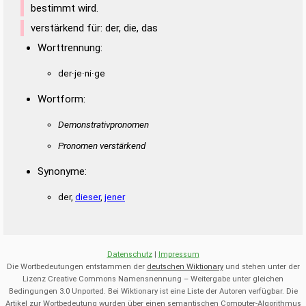
bestimmt wird.
verstärkend für: der, die, das
Worttrennung:
der·je·ni·ge
Wortform:
Demonstrativpronomen
Pronomen verstärkend
Synonyme:
der,
dieser
,
jener
Datenschutz
|
Impressum
Die Wortbedeutungen entstammen der
deutschen Wiktionary
und stehen unter der
Lizenz Creative Commons Namensnennung – Weitergabe unter gleichen
Bedingungen 3.0 Unported. Bei Wiktionary ist eine Liste der Autoren verfügbar. Die
Artikel zur Wortbedeutung wurden über einen semantischen Computer-Algorithmus