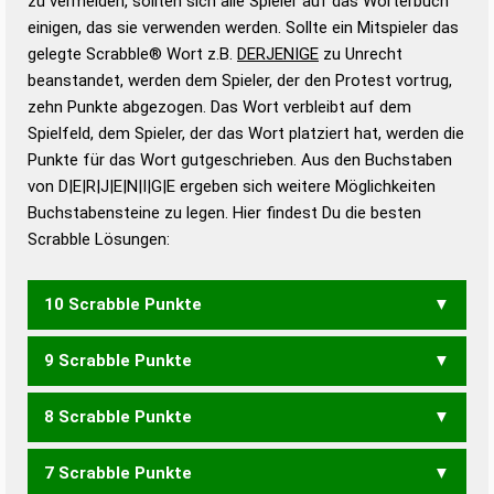
zu vermeiden, sollten sich alle Spieler auf das Wörterbuch
bestimmen!
zugelassene Turnier Scrabble-
einigen, das sie verwenden werden. Sollte ein Mitspieler das
Wörterbücher sind:
gelegte Scrabble® Wort z.B.
DERJENIGE
zu Unrecht
beanstandet, werden dem Spieler, der den Protest vortrug,
Duden – Standardwerk in 12 Bänden
zehn Punkte abgezogen. Das Wort verbleibt auf dem
Duden – Richtiges und gutes
Spielfeld, dem Spieler, der das Wort platziert hat, werden die
Deutsch
Punkte für das Wort gutgeschrieben. Aus den Buchstaben
von D|E|R|J|E|N|I|G|E ergeben sich weitere Möglichkeiten
Duden – Die deutsche Grammatik
Buchstabensteine zu legen. Hier findest Du die besten
Duden – Deutsches
Scrabble Lösungen:
Universalwörterbuch
10 Scrabble Punkte
9 Scrabble Punkte
JEDEN
JEDER
JENER
8 Scrabble Punkte
JEDE
JEIN
JENE
GIERENDE
7 Scrabble Punkte
JIN
EIGENER
EIGNERE
ENERGIE
ERDIGEN
EREIGNE