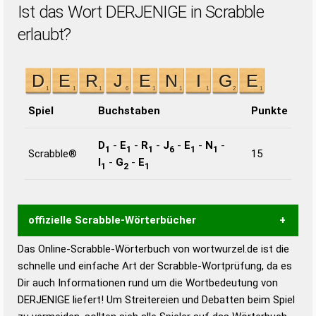
Ist das Wort DERJENIGE in Scrabble
erlaubt?
Spiel
Buchstaben
Punkte
D
-
E
-
R
-
J
-
E
-
N
-
1
1
1
6
1
1
Scrabble®
15
I
-
G
-
E
1
2
1
offizielle Scrabble-Wörterbücher
Das Online-Scrabble-Wörterbuch von wortwurzel.de ist die
Wortwurzel liefert mit Hilfe eines semantischen
schnelle und einfache Art der Scrabble-Wortprüfung, da es
Wortanalyse-Algorithmus gute Anhaltspunkte zu
Dir auch Informationen rund um die Wortbedeutung von
Wortbedeutung, Worttrennung und Wortform, um die
DERJENIGE liefert! Um Streitereien und Debatten beim Spiel
Gültigkeit eines Wortes für das Scrabble-Spiel zu