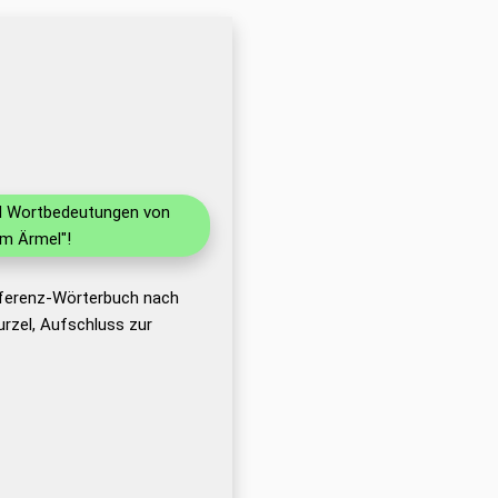
und Wortbedeutungen von
im Ärmel"!
eferenz-Wörterbuch nach
rzel, Aufschluss zur