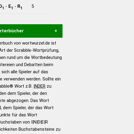
D
-
E
-
R
5
1
1
1
örterbücher
rbuch von wortwurzel.de ist
Hilfe eines semantischen
 Art der Scrabble-Wortprüfung,
s gute Anhaltspunkte zu
onen rund um die Wortbedeutung
ennung und Wortform, um die
eitereien und Debatten beim
für das Scrabble-Spiel zu
 sich alle Spieler auf das
 Turnier Scrabble-
ie verwenden werden. Sollte ein
rabble® Wort z.B.
INDER
zu
en dem Spieler, der den
en – Standardwerk in 12
nkte abgezogen. Das Wort
nden
d, dem Spieler, der das Wort
en – Richtiges und gutes
Punkte für das Wort
utsch
uchstaben von I|N|D|E|R
ichkeiten Buchstabensteine zu
en – Die deutsche Grammatik