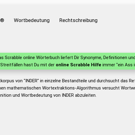
e®
Wortbedeutung
Rechtschreibung
s Scrabble online Wörterbuch liefert Dir Synonyme, Definitionen 
n Streitfällen hast Du mit der
online Scrabble Hilfe
immer "ein Ass 
korpus von "INDER" in einzelne Bestandteile und durchsucht das R
nen mathematischen Wortextraktions-Algorithmus versucht Wortwu
nition und Wortbedeutung von INDER abzuleiten.