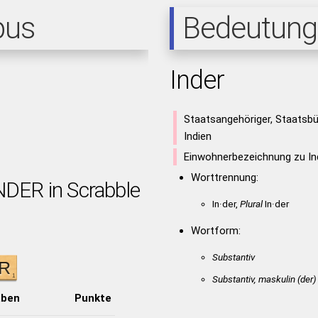
pus
Bedeutung
Inder
Staatsangehöriger, Staatsb
Indien
Einwohnerbezeichnung zu In
Worttrennung:
NDER in Scrabble
In·der,
Plural
In·der
Wortform:
Substantiv
Substantiv, maskulin
(der)
aben
Punkte