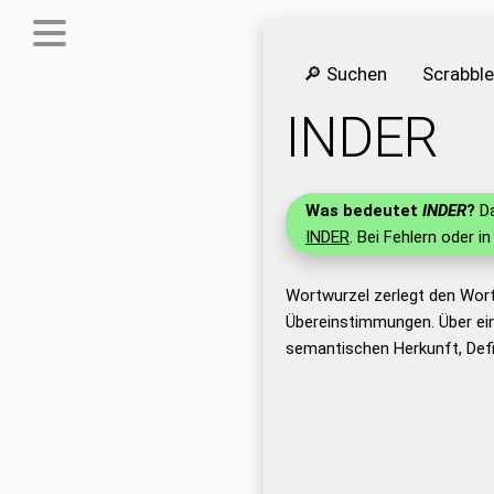
🔎 Suchen
Scrabbl
INDER
Was bedeutet
INDER
?
Da
INDER
. Bei Fehlern oder i
Wortwurzel zerlegt den Wort
Übereinstimmungen. Über ei
semantischen Herkunft, Defi