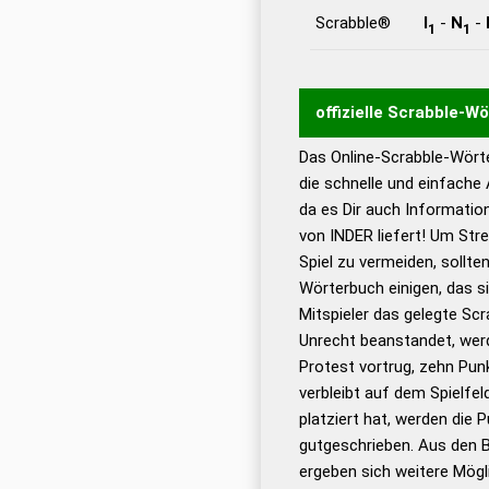
Scrabble®
I
-
N
-
1
1
offizielle Scrabble-W
Das Online-Scrabble-Wörte
Wortwurzel liefert mit 
die schnelle und einfache
Wortanalyse-Algorithmu
da es Dir auch Informati
Wortbedeutung, Worttr
von INDER liefert! Um Str
Gültigkeit eines Wortes 
Spiel zu vermeiden, sollten
bestimmen!
zugelassene
Wörterbuch einigen, das s
Wörterbücher sind:
Mitspieler das gelegte Sc
Unrecht beanstandet, werd
Dud
Protest vortrug, zehn Pu
Bä
verbleibt auf dem Spielfel
Dud
platziert hat, werden die 
De
gutgeschrieben. Aus den B
ergeben sich weitere Mögl
Dud