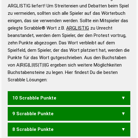
Wortbedeutung, Worttrennung und Wortform, um die
ARGLISTIG liefert! Um Streitereien und Debatten beim Spiel
Gültigkeit eines Wortes für das Scrabble-Spiel zu
zu vermeiden, sollten sich alle Spieler auf das Wörterbuch
bestimmen!
zugelassene Turnier Scrabble-
einigen, das sie verwenden werden. Sollte ein Mitspieler das
Wörterbücher sind:
gelegte Scrabble® Wort z.B.
ARGLISTIG
zu Unrecht
beanstandet, werden dem Spieler, der den Protest vortrug,
Duden – Standardwerk in 12 Bänden
zehn Punkte abgezogen. Das Wort verbleibt auf dem
Duden – Richtiges und gutes
Spielfeld, dem Spieler, der das Wort platziert hat, werden die
Deutsch
Punkte für das Wort gutgeschrieben. Aus den Buchstaben
von A|R|G|L|I|S|T|I|G ergeben sich weitere Möglichkeiten
Duden – Die deutsche Grammatik
Buchstabensteine zu legen. Hier findest Du die besten
Duden – Deutsches
Scrabble Lösungen:
Universalwörterbuch
10 Scrabble Punkte
9 Scrabble Punkte
GLASTIG
8 Scrabble Punkte
GLASIG
TALGIG
GARSTIG