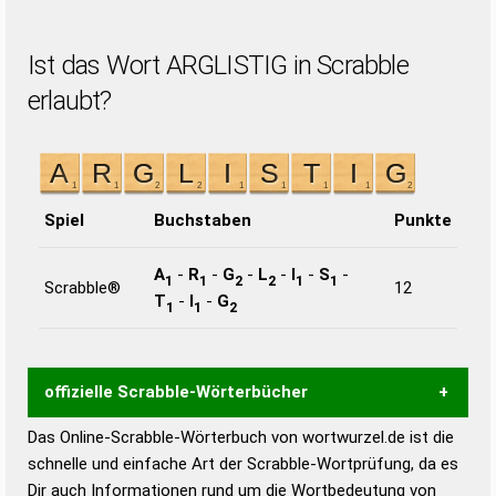
Ist das Wort ARGLISTIG in Scrabble
erlaubt?
Spiel
Buchstaben
Punkte
A
-
R
-
G
-
L
-
I
-
S
-
1
1
2
2
1
1
Scrabble®
12
T
-
I
-
G
1
1
2
offizielle Scrabble-Wörterbücher
Das Online-Scrabble-Wörterbuch von wortwurzel.de ist die
Wortwurzel liefert mit Hilfe eines semantischen
schnelle und einfache Art der Scrabble-Wortprüfung, da es
Wortanalyse-Algorithmus gute Anhaltspunkte zu
Dir auch Informationen rund um die Wortbedeutung von