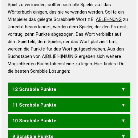
Gültigkeit eines Wortes für das Scrabble-Spiel zu
Spiel zu vermeiden, sollten sich alle Spieler auf das
bestimmen!
zugelassene Turnier Scrabble-
Wörterbuch einigen, das sie verwenden werden. Sollte ein
Wörterbücher sind:
Mitspieler das gelegte Scrabble® Wort z.B.
ABLEHNUNG
zu
Unrecht beanstandet, werden dem Spieler, der den Protest
Duden – Standardwerk in 12 Bänden
vortrug, zehn Punkte abgezogen. Das Wort verbleibt auf
Duden – Richtiges und gutes
dem Spielfeld, dem Spieler, der das Wort platziert hat,
Deutsch
werden die Punkte für das Wort gutgeschrieben. Aus den
Buchstaben von A|B|L|E|H|N|U|N|G ergeben sich weitere
Duden – Die deutsche Grammatik
Möglichkeiten Buchstabensteine zu legen. Hier findest Du
Duden – Deutsches
die besten Scrabble Lösungen:
Universalwörterbuch
12 Scrabble Punkte
11 Scrabble Punkte
ANHEBUNG
LABUNGEN
10 Scrabble Punkte
LEBHAG
GLAUBEN
9 Scrabble Punkte
BALGEN
BEHANG
BELANG
BELUGA
BLAGEN
BLAHEN