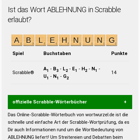
Ist das Wort ABLEHNUNG in Scrabble
erlaubt?
Spiel
Buchstaben
Punkte
A
-
B
-
L
-
E
-
H
-
N
-
1
3
2
1
2
1
Scrabble®
14
U
-
N
-
G
1
1
2
offizielle Scrabble-Wörterbücher
Das Online-Scrabble-Wörterbuch von wortwurzel.de ist die
Wortwurzel liefert mit Hilfe eines semantischen
schnelle und einfache Art der Scrabble-Wortprüfung, da es
Wortanalyse-Algorithmus gute Anhaltspunkte zu
Dir auch Informationen rund um die Wortbedeutung von
Wortbedeutung, Worttrennung und Wortform, um die
ABLEHNUNG liefert! Um Streitereien und Debatten beim