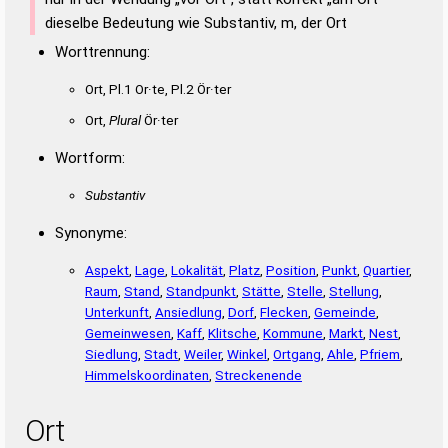
dieselbe Bedeutung wie Substantiv, m, der Ort
Worttrennung:
Ort, Pl.1 Or·te, Pl.2 Ör·ter
Ort,
Plural
Ör·ter
Wortform:
Substantiv
Synonyme:
Aspekt
,
Lage
,
Lokalität
,
Platz
,
Position
,
Punkt
,
Quartier
,
Raum
,
Stand
,
Standpunkt
,
Stätte
,
Stelle
,
Stellung
,
Unterkunft
,
Ansiedlung
,
Dorf
,
Flecken
,
Gemeinde
,
Gemeinwesen
,
Kaff
,
Klitsche
,
Kommune
,
Markt
,
Nest
,
Siedlung
,
Stadt
,
Weiler
,
Winkel
,
Ortgang
,
Ahle
,
Pfriem
,
Himmelskoordinaten
,
Streckenende
Ort