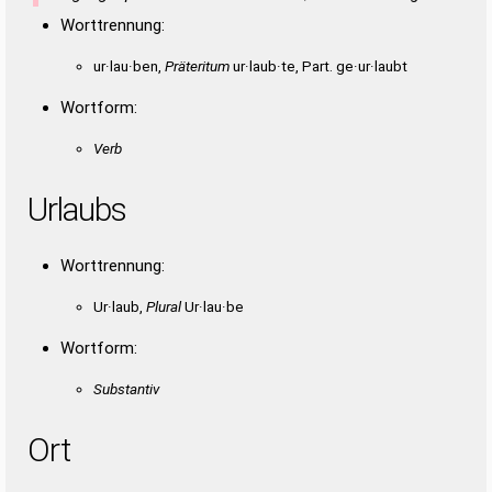
Worttrennung:
ur·lau·ben,
Präteritum
ur·laub·te, Part. ge·ur·laubt
Wortform:
Verb
Urlaubs
Worttrennung:
Ur·laub,
Plural
Ur·lau·be
Wortform:
Substantiv
Ort