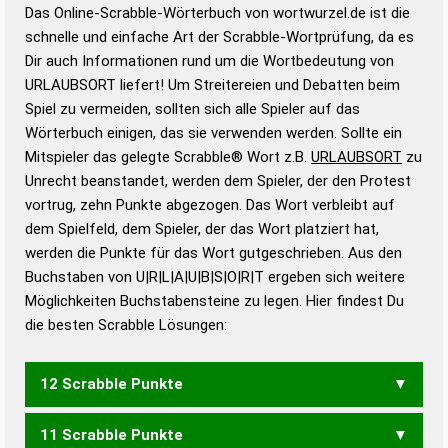
Das Online-Scrabble-Wörterbuch von wortwurzel.de ist die
Wortwurzel liefert mit Hilfe eines semantischen
schnelle und einfache Art der Scrabble-Wortprüfung, da es
Wortanalyse-Algorithmus gute Anhaltspunkte zu
Dir auch Informationen rund um die Wortbedeutung von
Wortbedeutung, Worttrennung und Wortform, um die
URLAUBSORT liefert! Um Streitereien und Debatten beim
Gültigkeit eines Wortes für das Scrabble-Spiel zu
Spiel zu vermeiden, sollten sich alle Spieler auf das
bestimmen!
zugelassene Turnier Scrabble-
Wörterbuch einigen, das sie verwenden werden. Sollte ein
Wörterbücher sind:
Mitspieler das gelegte Scrabble® Wort z.B.
URLAUBSORT
zu
Unrecht beanstandet, werden dem Spieler, der den Protest
Duden – Standardwerk in 12 Bänden
vortrug, zehn Punkte abgezogen. Das Wort verbleibt auf
Duden – Richtiges und gutes
dem Spielfeld, dem Spieler, der das Wort platziert hat,
Deutsch
werden die Punkte für das Wort gutgeschrieben. Aus den
Buchstaben von U|R|L|A|U|B|S|O|R|T ergeben sich weitere
Duden – Die deutsche Grammatik
Möglichkeiten Buchstabensteine zu legen. Hier findest Du
Duden – Deutsches
die besten Scrabble Lösungen:
Universalwörterbuch
12 Scrabble Punkte
11 Scrabble Punkte