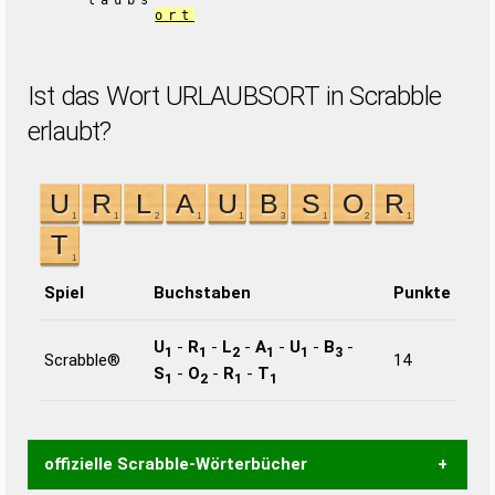
laubs
ort
Ist das Wort URLAUBSORT in Scrabble
erlaubt?
Spiel
Buchstaben
Punkte
U
-
R
-
L
-
A
-
U
-
B
-
1
1
2
1
1
3
Scrabble®
14
S
-
O
-
R
-
T
1
2
1
1
offizielle Scrabble-Wörterbücher