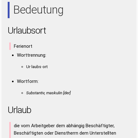
ARS
ART
AST
AUS
RAR
RAS
RAT
RAU
RUS
SAU
SUR
Bedeutung
TRAU
URAT
URST
UTAS
TAU
TUS
URS
USA
UTA
Urlaubsort
Ferienort
Worttrennung:
Ur·laubs·ort
Wortform:
Substantiv, maskulin [der]
Urlaub
die vom Arbeitgeber dem abhängig Beschäftigter,
Beschäftigten oder Dienstherrn dem Unterstellten