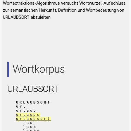
Wortextraktions-Algorithmus versucht Wortwurzel, Aufschluss
zur semantischen Herkunft, Definition und Wortbedeutung von
URLAUBSORT abzuleiten.
Wortkorpus
URLAUBSORT
URLAUBSORT
url
urlaub
urlaubs
urlaubsort
lau
laub