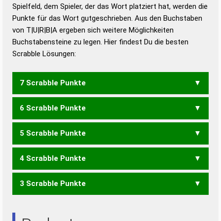
Duden – Richtiges und gutes
Spielfeld, dem Spieler, der das Wort platziert hat, werden die
Deutsch
Punkte für das Wort gutgeschrieben. Aus den Buchstaben
von T|U|R|B|A ergeben sich weitere Möglichkeiten
Duden – Die deutsche Grammatik
Buchstabensteine zu legen. Hier findest Du die besten
Duden – Deutsches
Scrabble Lösungen:
Universalwörterbuch
7 Scrabble Punkte
6 Scrabble Punkte
BRAUT
RAUBT
5 Scrabble Punkte
ABTU
BART
BAUT
BRAT
BRAU
BRUT
RAUB
TABU
TAUB
TRAB
TRUB
TUBA
4 Scrabble Punkte
ABT
BAR
BAT
BAU
TAB
3 Scrabble Punkte
RAUT
TRAU
URAT
ART
RAT
RAU
TAU
UTA