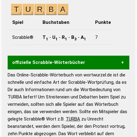
Spiel
Buchstaben
Punkte
Scrabble®
T
-
U
-
R
-
B
-
A
7
1
1
1
3
1
offizielle Scrabble-Wörterbücher
Das Online-Scrabble-Wörterbuch von wortwurzel.de ist die
Wortwurzel liefert mit Hilfe eines semantischen
schnelle und einfache Art der Scrabble-Wortprüfung, da es
Wortanalyse-Algorithmus gute Anhaltspunkte zu
Dir auch Informationen rund um die Wortbedeutung von
Wortbedeutung, Worttrennung und Wortform, um die
TURBA liefert! Um Streitereien und Debatten beim Spiel zu
Gültigkeit eines Wortes für das Scrabble-Spiel zu
vermeiden, sollten sich alle Spieler auf das Wörterbuch
bestimmen!
zugelassene Turnier Scrabble-
einigen, das sie verwenden werden. Sollte ein Mitspieler das
Wörterbücher sind:
gelegte Scrabble® Wort z.B.
TURBA
zu Unrecht
beanstandet, werden dem Spieler, der den Protest vortrug,
Duden – Standardwerk in 12 Bänden
zehn Punkte abgezogen. Das Wort verbleibt auf dem