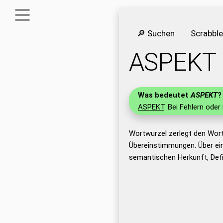
🔎 Suchen
Scrabbl
ASPEKT
Was bedeutet
ASPEKT
?
ASPEKT
. Bei Fehlern oder
Wortwurzel zerlegt den Wor
Übereinstimmungen. Über ei
semantischen Herkunft, Def