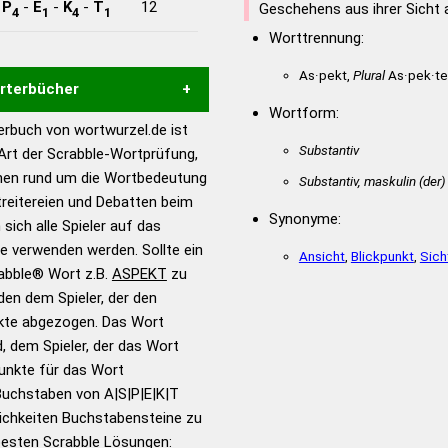
-
P
-
E
-
K
-
T
12
Geschehens aus ihrer Sicht
4
1
4
1
Worttrennung:
As·pekt,
Plural
As·pek·te
örterbücher
Wortform:
rbuch von wortwurzel.de ist
Hilfe eines semantischen
Substantiv
 Art der Scrabble-Wortprüfung,
s gute Anhaltspunkte zu
onen rund um die Wortbedeutung
Substantiv, maskulin
(der)
ennung und Wortform, um die
reitereien und Debatten beim
für das Scrabble-Spiel zu
Synonyme:
 sich alle Spieler auf das
 Turnier Scrabble-
ie verwenden werden. Sollte ein
Ansicht
,
Blickpunkt
,
Sich
rabble® Wort z.B.
ASPEKT
zu
en dem Spieler, der den
en – Standardwerk in 12
nkte abgezogen. Das Wort
nden
d, dem Spieler, der das Wort
en – Richtiges und gutes
Punkte für das Wort
utsch
Buchstaben von A|S|P|E|K|T
ichkeiten Buchstabensteine zu
en – Die deutsche Grammatik
 besten Scrabble Lösungen: