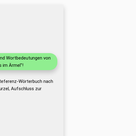
n und Wortbedeutungen von
 im Ärmel"!
 Referenz-Wörterbuch nach
rzel, Aufschluss zur