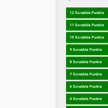
Dud
Universalwörterbuch
12 Scrabble Punkte
11 Scrabble Punkte
PAKETS
PAKTES
10 Scrabble Punkte
PAKET
PAKTE
PAKTS
P
9 Scrabble Punkte
KAPS
PAKS
PAKT
PEAK
8 Scrabble Punkte
KAP
PAK
7 Scrabble Punkte
AKTES
ASKET
KASTE
K
SPATE
STAKE
STEAK
T
6 Scrabble Punkte
AKTE
AKTS
KATE
KAT
SEKT
SEPT
SKAT
SPAT
4 Scrabble Punkte
TAPS
TASK
TEAK
AKT
KAT
KEA
PAS
PES