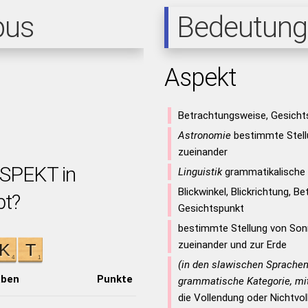
pus
Bedeutung
Aspekt
Betrachtungsweise, Gesicht
Astronomie
bestimmte Stell
zueinander
ASPEKT in
Linguistik
grammatikalische 
Blickwinkel, Blickrichtung, B
bt?
Gesichtspunkt
bestimmte Stellung von Son
zueinander und zur Erde
(in den slawischen Sprache
aben
Punkte
grammatische Kategorie, mit
die Vollendung oder Nichtvo