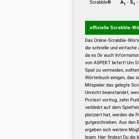
Scrabble®
A
-
S
1
1
offizielle Scrabble-W
Das Online-Scrabble-Wörte
Wortwurzel liefert mit 
die schnelle und einfache
Wortanalyse-Algorithmu
da es Dir auch Informati
Wortbedeutung, Worttr
von ASPEKT liefert! Um St
Gültigkeit eines Wortes 
Spiel zu vermeiden, sollten
bestimmen!
zugelassene
Wörterbuch einigen, das s
Wörterbücher sind:
Mitspieler das gelegte Sc
Unrecht beanstandet, werd
Dud
Protest vortrug, zehn Pu
Bä
verbleibt auf dem Spielfel
Dud
platziert hat, werden die 
De
gutgeschrieben. Aus den 
ergeben sich weitere Mögl
Dud
legen. Hier findest Du die