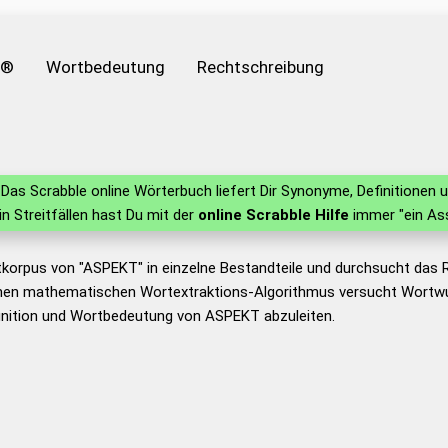
e®
Wortbedeutung
Rechtschreibung
Das Scrabble online Wörterbuch liefert Dir Synonyme, Definitione
 in Streitfällen hast Du mit der
online Scrabble Hilfe
immer "ein Ass
tkorpus von "ASPEKT" in einzelne Bestandteile und durchsucht das
nen mathematischen Wortextraktions-Algorithmus versucht Wortwu
inition und Wortbedeutung von ASPEKT abzuleiten.