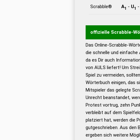
Scrabble®
A
-
U
1
1
offizielle Scrabble-W
Das Online-Scrabble-Wörte
Wortwurzel liefert mit 
die schnelle und einfache
Wortanalyse-Algorithmu
da es Dir auch Informati
Wortbedeutung, Worttr
von AULS liefert! Um Stre
Gültigkeit eines Wortes 
Spiel zu vermeiden, sollten
bestimmen!
zugelassene
Wörterbuch einigen, das s
Wörterbücher sind:
Mitspieler das gelegte Sc
Unrecht beanstandet, werd
Dud
Protest vortrug, zehn Pu
Bä
verbleibt auf dem Spielfel
Dud
platziert hat, werden die 
De
gutgeschrieben. Aus den 
ergeben sich weitere Mögl
Dud