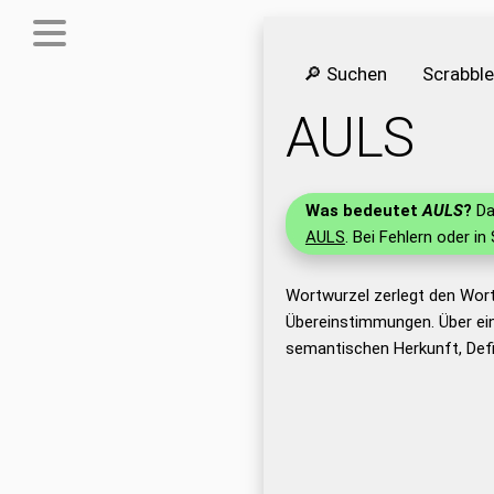
🔎 Suchen
Scrabbl
AULS
Was bedeutet
AULS
?
Da
AULS
. Bei Fehlern oder in
Wortwurzel zerlegt den Wor
Übereinstimmungen. Über ei
semantischen Herkunft, Def