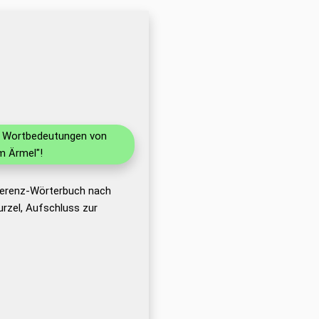
nd Wortbedeutungen von
m Ärmel"!
eferenz-Wörterbuch nach
rzel, Aufschluss zur