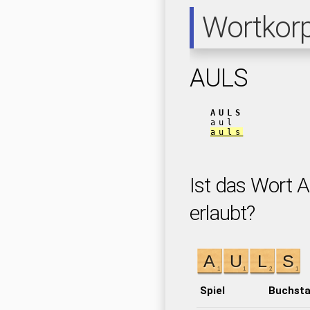
Wortkor
AULS
AULS
aul
auls
Ist das Wort A
erlaubt?
Spiel
Buchst