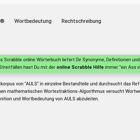
e®
Wortbedeutung
Rechtschreibung
s Scrabble online Wörterbuch liefert Dir Synonyme, Definitionen u
 Streitfällen hast Du mit der
online Scrabble Hilfe
immer "ein Ass i
tkorpus von "AULS" in einzelne Bestandteile und durchsucht das R
nen mathematischen Wortextraktions-Algorithmus versucht Wortwu
inition und Wortbedeutung von AULS abzuleiten.