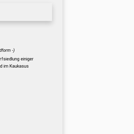
dform -)
rfsiedlung einiger
und im Kaukasus