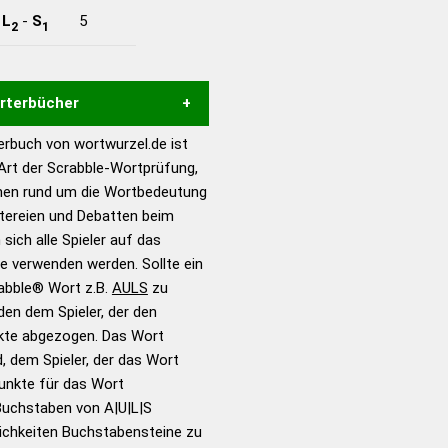
-
L
-
S
5
2
1
örterbücher
rbuch von wortwurzel.de ist
Hilfe eines semantischen
 Art der Scrabble-Wortprüfung,
s gute Anhaltspunkte zu
onen rund um die Wortbedeutung
ennung und Wortform, um die
itereien und Debatten beim
für das Scrabble-Spiel zu
 sich alle Spieler auf das
 Turnier Scrabble-
ie verwenden werden. Sollte ein
rabble® Wort z.B.
AULS
zu
en dem Spieler, der den
en – Standardwerk in 12
nkte abgezogen. Das Wort
nden
d, dem Spieler, der das Wort
en – Richtiges und gutes
Punkte für das Wort
utsch
Buchstaben von A|U|L|S
ichkeiten Buchstabensteine zu
en – Die deutsche Grammatik