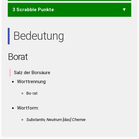
3 Scrabble Punkte
ORT
ROT
TAO
TOR
ART
Bedeutung
Borat
Salz der Borsäure
Worttrennung:
Bo·rat
Wortform:
Substantiv, Neutrum [das] Chemie