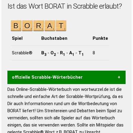
Ist das Wort BORAT in Scrabble erlaubt?
Spiel
Buchstaben
Punkte
Scrabble®
B
-
O
-
R
-
A
-
T
8
3
2
1
1
1
offizielle Scrabble-Wörterbücher
Das Online-Scrabble-Wörterbuch von wortwurzel.de ist die
Wortwurzel liefert mit Hilfe eines semantischen
schnelle und einfache Art der Scrabble-Wortprüfung, da es
Wortanalyse-Algorithmus gute Anhaltspunkte zu
Dir auch Informationen rund um die Wortbedeutung von
Wortbedeutung, Worttrennung und Wortform, um die
BORAT liefert! Um Streitereien und Debatten beim Spiel zu
Gültigkeit eines Wortes für das Scrabble-Spiel zu
vermeiden, sollten sich alle Spieler auf das Wörterbuch
bestimmen!
zugelassene Turnier Scrabble-
einigen, das sie verwenden werden. Sollte ein Mitspieler das
Wörterbücher sind:
gelegte Scrabble® Wort z.B.
BORAT
zu Unrecht