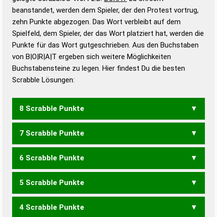
beanstandet, werden dem Spieler, der den Protest vortrug,
Duden – Standardwerk in 12 Bänden
zehn Punkte abgezogen. Das Wort verbleibt auf dem
Duden – Richtiges und gutes
Spielfeld, dem Spieler, der das Wort platziert hat, werden die
Deutsch
Punkte für das Wort gutgeschrieben. Aus den Buchstaben
von B|O|R|A|T ergeben sich weitere Möglichkeiten
Duden – Die deutsche Grammatik
Buchstabensteine zu legen. Hier findest Du die besten
Duden – Deutsches
Scrabble Lösungen:
Universalwörterbuch
8 Scrabble Punkte
7 Scrabble Punkte
ABORT
6 Scrabble Punkte
BROT
5 Scrabble Punkte
ABO
BOA
BOT
TOB
BART
BRAT
TRAB
4 Scrabble Punkte
ABT
BAR
BAT
TAB
TARO