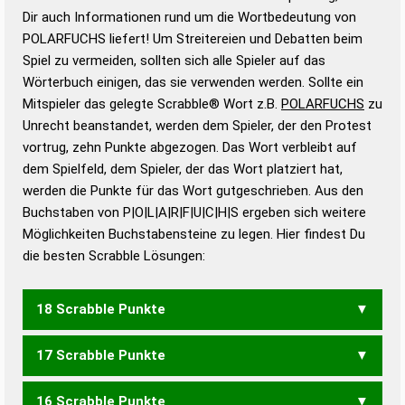
Wortanalyse-Algorithmus gute Anhaltspunkte zu
Dir auch Informationen rund um die Wortbedeutung von
Wortbedeutung, Worttrennung und Wortform, um die
POLARFUCHS liefert! Um Streitereien und Debatten beim
Gültigkeit eines Wortes für das Scrabble-Spiel zu
Spiel zu vermeiden, sollten sich alle Spieler auf das
bestimmen!
zugelassene Turnier Scrabble-
Wörterbuch einigen, das sie verwenden werden. Sollte ein
Wörterbücher sind:
Mitspieler das gelegte Scrabble® Wort z.B.
POLARFUCHS
zu
Unrecht beanstandet, werden dem Spieler, der den Protest
Duden – Standardwerk in 12 Bänden
vortrug, zehn Punkte abgezogen. Das Wort verbleibt auf
Duden – Richtiges und gutes
dem Spielfeld, dem Spieler, der das Wort platziert hat,
Deutsch
werden die Punkte für das Wort gutgeschrieben. Aus den
Buchstaben von P|O|L|A|R|F|U|C|H|S ergeben sich weitere
Duden – Die deutsche Grammatik
Möglichkeiten Buchstabensteine zu legen. Hier findest Du
Duden – Deutsches
die besten Scrabble Lösungen:
Universalwörterbuch
18 Scrabble Punkte
17 Scrabble Punkte
SCHLUPF
16 Scrabble Punkte
SCHOPF