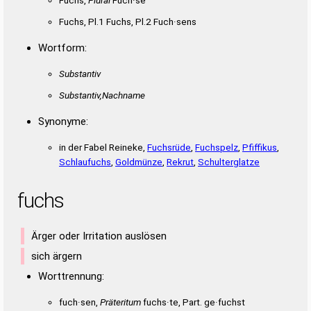
Fuchs, Pl.1 Fuchs, Pl.2 Fuch·sens
Wortform:
Substantiv
Substantiv,Nachname
Synonyme:
in der Fabel Reineke,
Fuchsrüde
,
Fuchspelz
,
Pfiffikus
,
Schlaufuchs
,
Goldmünze
,
Rekrut
,
Schulterglatze
fuchs
Ärger oder Irritation auslösen
sich ärgern
Worttrennung:
fuch·sen,
Präteritum
fuchs·te, Part. ge·fuchst