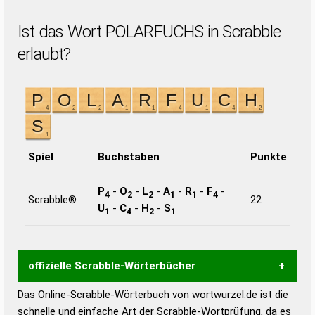
Ist das Wort POLARFUCHS in Scrabble
erlaubt?
Spiel
Buchstaben
Punkte
P
-
O
-
L
-
A
-
R
-
F
-
4
2
2
1
1
4
Scrabble®
22
U
-
C
-
H
-
S
1
4
2
1
offizielle Scrabble-Wörterbücher
Das Online-Scrabble-Wörterbuch von wortwurzel.de ist die
Wortwurzel liefert mit Hilfe eines semantischen
schnelle und einfache Art der Scrabble-Wortprüfung, da es