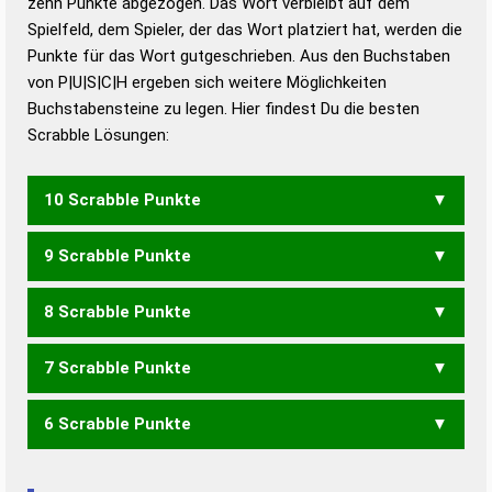
zehn Punkte abgezogen. Das Wort verbleibt auf dem
Duden – Richtiges und gutes
Spielfeld, dem Spieler, der das Wort platziert hat, werden die
Deutsch
Punkte für das Wort gutgeschrieben. Aus den Buchstaben
von P|U|S|C|H ergeben sich weitere Möglichkeiten
Duden – Die deutsche Grammatik
Buchstabensteine zu legen. Hier findest Du die besten
Duden – Deutsches
Scrabble Lösungen:
Universalwörterbuch
10 Scrabble Punkte
9 Scrabble Punkte
CUPS
8 Scrabble Punkte
CUP
PCS
7 Scrabble Punkte
PUSH
SUCH
6 Scrabble Punkte
HUP
PUH
CSU
UPS
USP