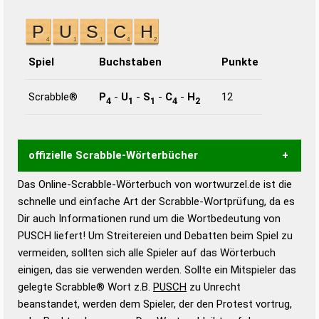
Spiel
Buchstaben
Punkte
Scrabble®
P
-
U
-
S
-
C
-
H
12
4
1
1
4
2
offizielle Scrabble-Wörterbücher
Das Online-Scrabble-Wörterbuch von wortwurzel.de ist die
Wortwurzel liefert mit Hilfe eines semantischen
schnelle und einfache Art der Scrabble-Wortprüfung, da es
Wortanalyse-Algorithmus gute Anhaltspunkte zu
Dir auch Informationen rund um die Wortbedeutung von
Wortbedeutung, Worttrennung und Wortform, um die
PUSCH liefert! Um Streitereien und Debatten beim Spiel zu
Gültigkeit eines Wortes für das Scrabble-Spiel zu
vermeiden, sollten sich alle Spieler auf das Wörterbuch
bestimmen!
zugelassene Turnier Scrabble-
einigen, das sie verwenden werden. Sollte ein Mitspieler das
Wörterbücher sind:
gelegte Scrabble® Wort z.B.
PUSCH
zu Unrecht
beanstandet, werden dem Spieler, der den Protest vortrug,
Duden – Standardwerk in 12 Bänden