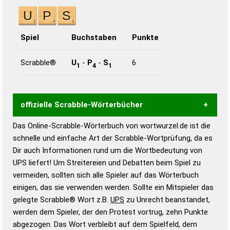
Spiel
Buchstaben
Punkte
Scrabble®
U
-
P
-
S
6
1
4
1
offizielle Scrabble-Wörterbücher
Das Online-Scrabble-Wörterbuch von wortwurzel.de ist die
Wortwurzel liefert mit Hilfe eines semantischen
schnelle und einfache Art der Scrabble-Wortprüfung, da es
Wortanalyse-Algorithmus gute Anhaltspunkte zu
Dir auch Informationen rund um die Wortbedeutung von
Wortbedeutung, Worttrennung und Wortform, um die
UPS liefert! Um Streitereien und Debatten beim Spiel zu
Gültigkeit eines Wortes für das Scrabble-Spiel zu
vermeiden, sollten sich alle Spieler auf das Wörterbuch
bestimmen!
zugelassene Turnier Scrabble-
einigen, das sie verwenden werden. Sollte ein Mitspieler das
Wörterbücher sind:
gelegte Scrabble® Wort z.B.
UPS
zu Unrecht beanstandet,
werden dem Spieler, der den Protest vortrug, zehn Punkte
Duden – Standardwerk in 12 Bänden
abgezogen. Das Wort verbleibt auf dem Spielfeld, dem