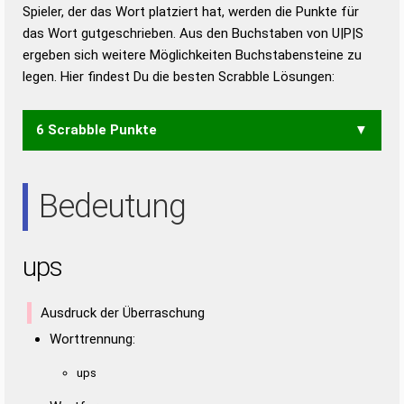
Duden – Richtiges und gutes
Spieler, der das Wort platziert hat, werden die Punkte für
Deutsch
das Wort gutgeschrieben. Aus den Buchstaben von U|P|S
ergeben sich weitere Möglichkeiten Buchstabensteine zu
Duden – Die deutsche Grammatik
legen. Hier findest Du die besten Scrabble Lösungen:
Duden – Deutsches
Universalwörterbuch
6 Scrabble Punkte
USP
Bedeutung
ups
Ausdruck der Überraschung
Worttrennung:
ups