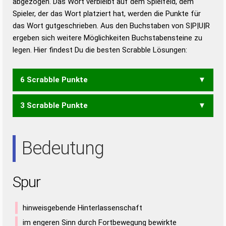
abgezogen. Das Wort verbleibt auf dem Spielfeld, dem
Duden – Richtiges und gutes
Spieler, der das Wort platziert hat, werden die Punkte für
Deutsch
das Wort gutgeschrieben. Aus den Buchstaben von S|P|U|R
ergeben sich weitere Möglichkeiten Buchstabensteine zu
Duden – Die deutsche Grammatik
legen. Hier findest Du die besten Scrabble Lösungen:
Duden – Deutsches
Universalwörterbuch
6 Scrabble Punkte
3 Scrabble Punkte
PRS
UPS
USP
RUS
SUR
URS
Bedeutung
Spur
hinweisgebende Hinterlassenschaft
im engeren Sinn durch Fortbewegung bewirkte