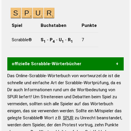
Spiel
Buchstaben
Punkte
Scrabble®
S
-
P
-
U
-
R
7
1
4
1
1
offizielle Scrabble-Wörterbücher
Das Online-Scrabble-Wörterbuch von wortwurzel.de ist die
Wortwurzel liefert mit Hilfe eines semantischen
schnelle und einfache Art der Scrabble-Wortprüfung, da es
Wortanalyse-Algorithmus gute Anhaltspunkte zu
Dir auch Informationen rund um die Wortbedeutung von
Wortbedeutung, Worttrennung und Wortform, um die
SPUR liefert! Um Streitereien und Debatten beim Spiel zu
Gültigkeit eines Wortes für das Scrabble-Spiel zu
vermeiden, sollten sich alle Spieler auf das Wörterbuch
bestimmen!
zugelassene Turnier Scrabble-
einigen, das sie verwenden werden. Sollte ein Mitspieler das
Wörterbücher sind:
gelegte Scrabble® Wort z.B.
SPUR
zu Unrecht beanstandet,
werden dem Spieler, der den Protest vortrug, zehn Punkte
Duden – Standardwerk in 12 Bänden