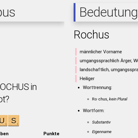
pus
Bedeutung
Rochus
männlicher Vorname
umgangssprachlich Ärger, W
landschaftlich, umgangsspra
Heiliger
ROCHUS in
Worttrennung:
bt?
Ro·chus,
kein Plural
Wortform:
Substantiv
Eigenname
aben
Punkte