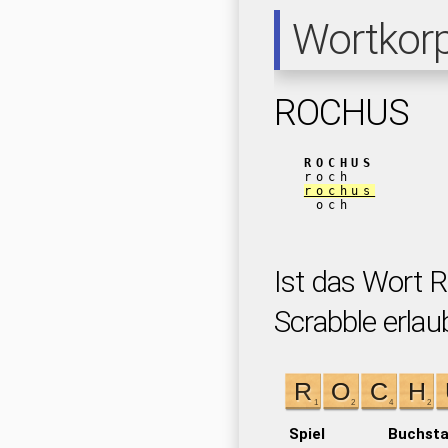
Wortkor
ROCHUS
ROCHUS
roch
rochus
och
Ist das Wort 
Scrabble erlau
Spiel
Buchst