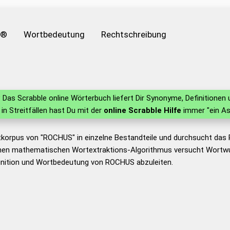
e®
Wortbedeutung
Rechtschreibung
S
?
Das Scrabble online Wörterbuch liefert Dir Synonyme, Definitione
 in Streitfällen hast Du mit der
online Scrabble Hilfe
immer "ein As
tkorpus von "ROCHUS" in einzelne Bestandteile und durchsucht da
nen mathematischen Wortextraktions-Algorithmus versucht Wortwu
inition und Wortbedeutung von ROCHUS abzuleiten.