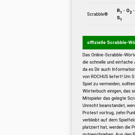
R
-
O
1
2
Scrabble®
S
1
offizielle Scrabble-W
Das Online-Scrabble-Wörte
Wortwurzel liefert mit 
die schnelle und einfache
Wortanalyse-Algorithmu
da es Dir auch Informati
Wortbedeutung, Worttr
von ROCHUS liefert! Um St
Gültigkeit eines Wortes 
Spiel zu vermeiden, sollten
bestimmen!
zugelassene
Wörterbuch einigen, das s
Wörterbücher sind:
Mitspieler das gelegte Sc
Unrecht beanstandet, werd
Dud
Protest vortrug, zehn Pu
Bä
verbleibt auf dem Spielfel
Dud
platziert hat, werden die 
De
gutgeschrieben. Aus den 