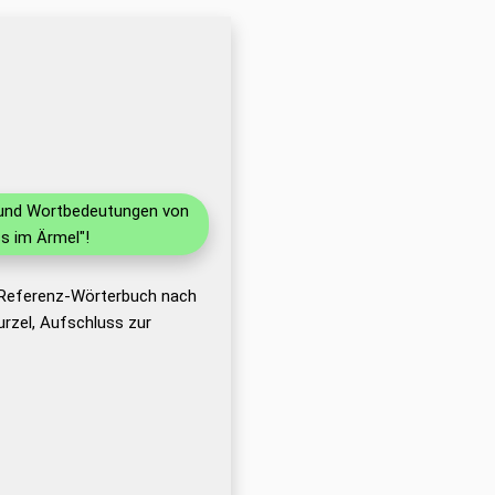
n und Wortbedeutungen von
s im Ärmel"!
s Referenz-Wörterbuch nach
rzel, Aufschluss zur