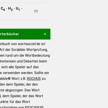
-
C
-
H
-
U
-
4
2
1
11
örterbücher
rbuch von wortwurzel.de ist
Hilfe eines semantischen
 Art der Scrabble-Wortprüfung,
s gute Anhaltspunkte zu
onen rund um die Wortbedeutung
ennung und Wortform, um die
reitereien und Debatten beim
für das Scrabble-Spiel zu
 sich alle Spieler auf das
 Turnier Scrabble-
ie verwenden werden. Sollte ein
rabble® Wort z.B.
ROCHUS
zu
en dem Spieler, der den
en – Standardwerk in 12
nkte abgezogen. Das Wort
nden
d, dem Spieler, der das Wort
en – Richtiges und gutes
Punkte für das Wort
utsch
Buchstaben von R|O|C|H|U|S