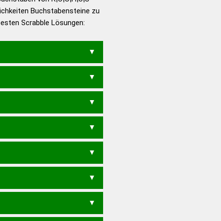
ichkeiten Buchstabensteine zu
en – Die deutsche Grammatik
 besten Scrabble Lösungen:
en – Deutsches
SCH
SCHUR
URSCH
OHR