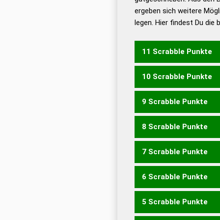
ergeben sich weitere Mögl
Dud
legen. Hier findest Du die
Dud
Universalwörterbuch
11 Scrabble Punkte
10 Scrabble Punkte
CHORUS
9 Scrabble Punkte
CHORS
SCHOR
8 Scrabble Punkte
CHOR
OCHS
RUCHS
RU
7 Scrabble Punkte
RUCH
SUCH
6 Scrabble Punkte
OCR
SCH
CRUS
5 Scrabble Punkte
CRU
CSU
OHRS
RHOS
S